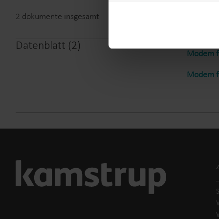
You can at any time change 
2
dokumente insgesamt
Datenblatt
(
2
)
Modem f
Modem f