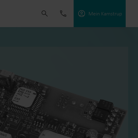
Mein Kamstrup
t uns, Lösungen zu schaffen, die es unseren
sorgungsunternehmen zu unterstützen, die
ffektiv zu managen.