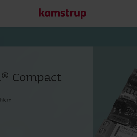
Unsere Lösungen
Unser Engagement für eine nachhaltigere Zukunft motivier
L® Compact
Kunden ermöglichen, Wasserverluste zu minimieren, Ver
Energieeffizienz zu maximieren und die Elektrifizierung e
Erfahren Sie mehr über unsere Lösungen
hlern