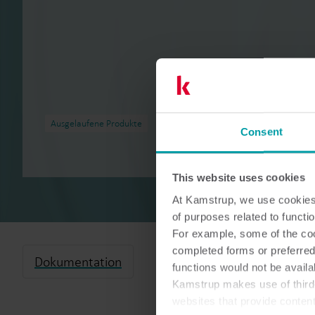
Ausgelaufene Produkte
Consent
This website uses cookies
At Kamstrup, we use cookies 
of purposes related to functio
For example, some of the cook
completed forms or preferred
Dokumentation
functions would not be availa
Kamstrup makes use of third-
websites that provide conten