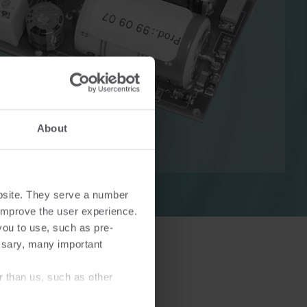
Lösungen im Wärmebereich
Lösungen im Strombereich
ösungen
Fortschrittliche
About
 und
Stromlösungen für präzise
tzung.
Messung und intelligentes
Energiemanagement.
bsite. They serve a number
o improve the user experience.
you to use, such as pre-
ssary, many important
r than us, such as other