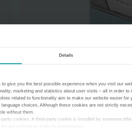
Lösungen im Wasserbereich
Intelligente Wasserlösungen
Intelligente Wärmel
Details
für präzise Messung und
für präzise Messung
effizientes Management.
effiziente Energienu
to give you the best possible experience when you visit our we
nality, marketing and statistics about user visits – all in order t
ies related to functionality aim to make our website easier for 
 language choices. Although these cookies are not strictly nece
ble without them.
party cookies. A third-party cookie is installed by someone othe
t for our website or analysis programmes.