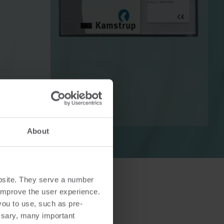
Lösungen im Wärmebereich
Lösungen im Strombereich
ösungen
Fortschrittliche
 und
Stromlösungen für präzise
tzung.
Messung und intelligentes
Energiemanagement.
About
bsite. They serve a number
o improve the user experience.
you to use, such as pre-
ssary, many important