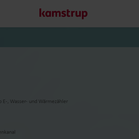
Unsere Lösungen
Unser Engagement für eine nachhaltigere Zukunft motivier
Kunden ermöglichen, Wasserverluste zu minimieren, Ver
Energieeffizienz zu maximieren und die Elektrifizierung e
Erfahren Sie mehr über unsere Lösungen
up E-, Wasser- und Wärmezähler
enkanal