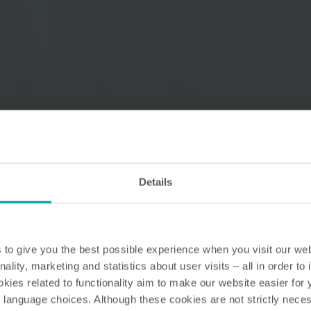
Lösungen im Wasserbereich
Intelligente Wasserlösungen
Intelligente Wärmel
für präzise Messung und
für präzise Messung
effizientes Management.
effiziente Energienu
Details
to give you the best possible experience when you visit our we
nality, marketing and statistics about user visits – all in order t
ies related to functionality aim to make our website easier for 
 language choices. Although these cookies are not strictly nece