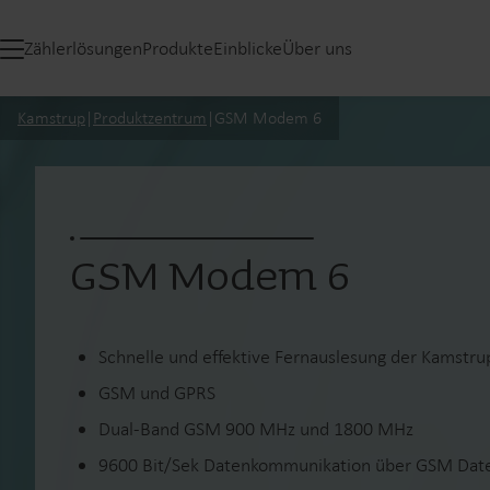
Zählerlösungen
Produkte
Einblicke
Über uns
Kamstrup
|
Produktzentrum
|
GSM Modem 6
GSM Modem 6
Schnelle und effektive Fernauslesung der Kamstr
GSM und GPRS
Dual-Band GSM 900 MHz und 1800 MHz
9600 Bit/Sek Datenkommunikation über GSM Dat