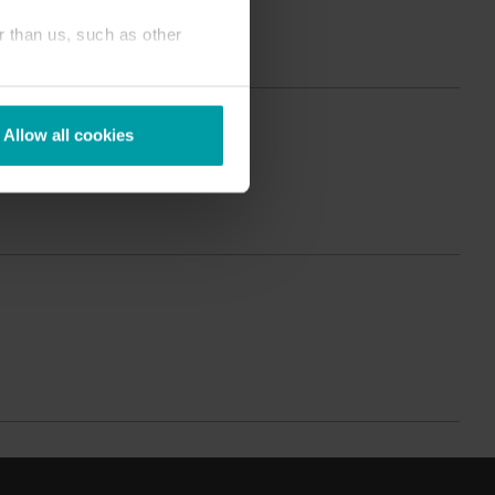
Produktzentrum
r than us, such as other
inden Sie ausführliche Einblicke und Ressourcen
u all unseren innovativen Lösungen im
Produktzentrum.
Allow all cookies