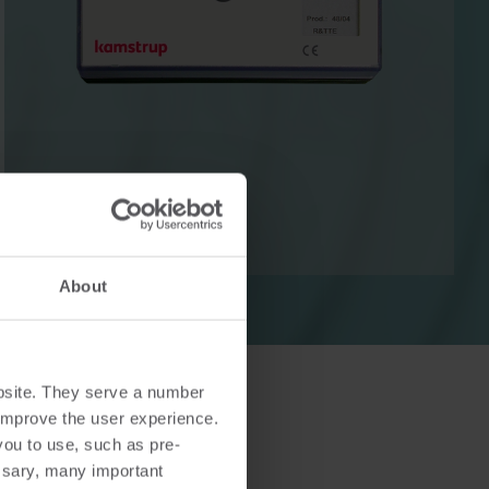
Lösungen im Wärmebereich
Lösungen im Strombereich
ösungen
Fortschrittliche
 und
Stromlösungen für präzise
tzung.
Messung und intelligentes
Energiemanagement.
About
bsite. They serve a number
o improve the user experience.
you to use, such as pre-
ssary, many important