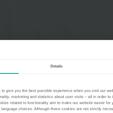
Lösungen im Wasserbereich
Intelligente Wasserlösungen
Intelligente Wärmel
für präzise Messung und
für präzise Messung
effizientes Management.
effiziente Energienu
Details
to give you the best possible experience when you visit our we
nality, marketing and statistics about user visits – all in order t
ies related to functionality aim to make our website easier for 
 language choices. Although these cookies are not strictly nece