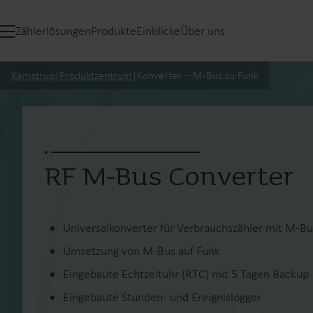
Zählerlösungen
Produkte
Einblicke
Über uns
Kamstrup
|
Produktzentrum
|
Konverter – M-Bus zu Funk
RF M-Bus Converter
Universalkonverter für Verbrauchszähler mit M-Bu
Umsetzung von M-Bus auf Funk
Eingebaute Echtzeituhr (RTC) mit 5 Tagen Backup
Eingebaute Stunden- und Ereignislogger