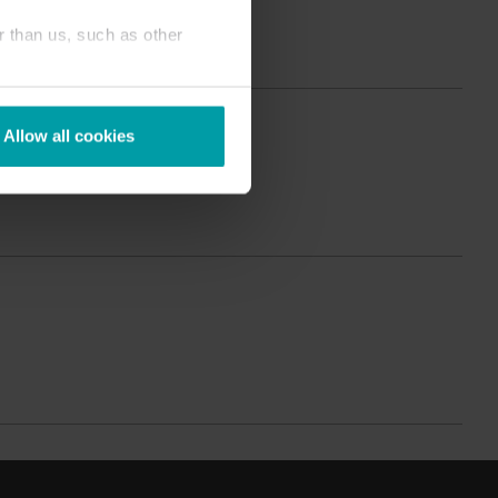
Produktzentrum
r than us, such as other
inden Sie ausführliche Einblicke und Ressourcen
u all unseren innovativen Lösungen im
Produktzentrum.
Allow all cookies