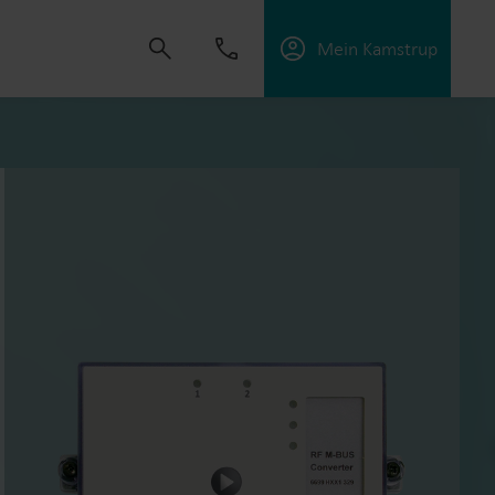
Mein Kamstrup
t uns, Lösungen zu schaffen, die es unseren
sorgungsunternehmen zu unterstützen, die
ffektiv zu managen.