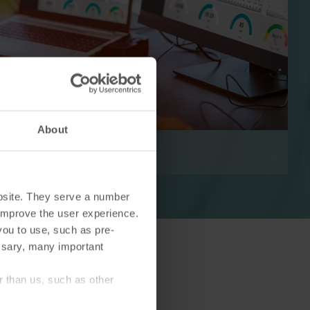
Lösungen im Wärmebereich
Lösungen im Strombereich
ösungen
Fortschrittliche
About
 und
Stromlösungen für präzise
tzung.
Messung und intelligentes
Energiemanagement.
bsite. They serve a number
o improve the user experience.
you to use, such as pre-
ssary, many important
r than us, such as other