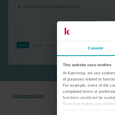
Active Directory-Integrationen
Strom
Services
Schulungen
Consent
This website uses cookies
At Kamstrup, we use cookies 
of purposes related to functio
For example, some of the cook
completed forms or preferred
Dokumentation
functions would not be availa
Kamstrup makes use of third-
websites that provide conten