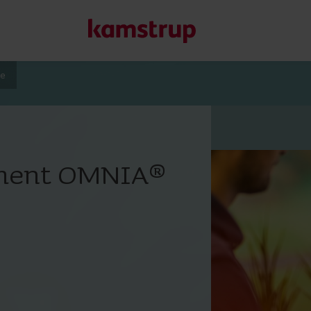
te
Unsere Lösungen
Unser Engagement für eine nachhaltigere Zukunft motivier
ement OMNIA®
Kunden ermöglichen, Wasserverluste zu minimieren, Ver
Energieeffizienz zu maximieren und die Elektrifizierung e
Erfahren Sie mehr über unsere Lösungen