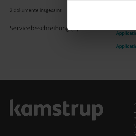
You can at any time change 
2
dokumente insgesamt
Servicebeschreibung
(
2
)
Applicat
Applicat