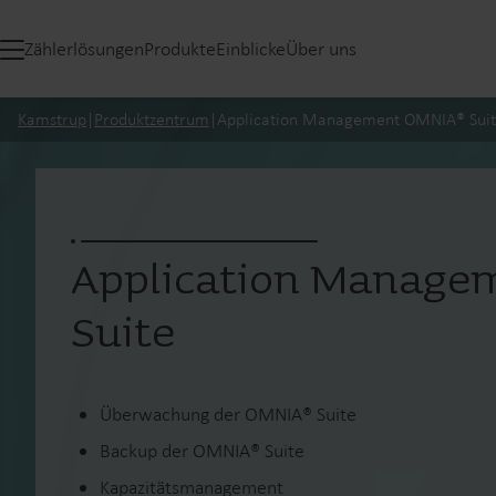
Zählerlösungen
Produkte
Einblicke
Über uns
Kamstrup
|
Produktzentrum
|
Application Management OMNIA® Sui
Application Manag
Suite
Überwachung der OMNIA® Suite
Backup der OMNIA® Suite
Kapazitätsmanagement