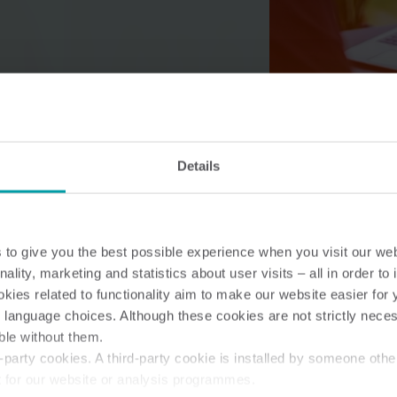
Lösungen im Wasserbereich
Intelligente Wasserlösungen
Intelligente Wärmel
Details
für präzise Messung und
für präzise Messung
effizientes Management.
effiziente Energienu
to give you the best possible experience when you visit our we
nality, marketing and statistics about user visits – all in order t
ies related to functionality aim to make our website easier for 
 language choices. Although these cookies are not strictly nece
ble without them.
party cookies. A third-party cookie is installed by someone othe
t for our website or analysis programmes.