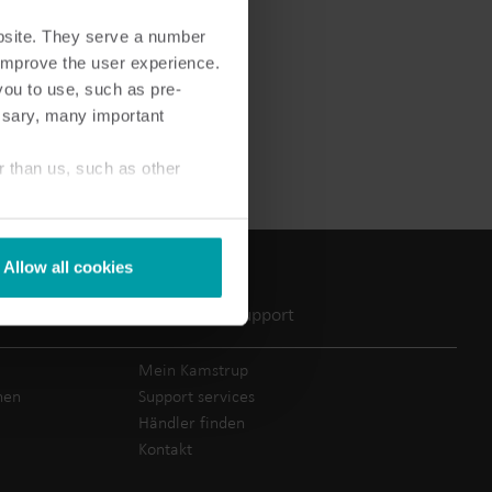
bsite. They serve a number
o improve the user experience.
you to use, such as pre-
ssary, many important
Lösungen im Wärmebereich
Lösungen im Strombereich
r than us, such as other
ösungen
Fortschrittliche
 und
Stromlösungen für präzise
tzung.
Messung und intelligentes
Energiemanagement.
Allow all cookies
Service und support
Mein Kamstrup
hen
Support services
Händler finden
Kontakt