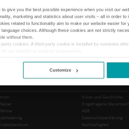
to give you the best possible experience when you visit our we
nality, marketing and statistics about user visits – all in order t
ies related to functionality aim to make our website easier for 
 language choices. Although these cookies are not strictly nece
ble without them.
Lösungen im Wasserbereich
party cookies. A third-party cookie is installed by someone othe
Intelligente Wasserlösungen
Intelligente Wärmel
t for our website or analysis programmes.
für präzise Messung und
für präzise Messung
or withdraw your consent from the Cookie Declaration
here
.
effizientes Management.
effiziente Energienu
Customize
Zählerlösungen
Über Kamstrup
Strom
Vision und Geschichte
Wasser
Eingetragene Warenzeic
Wärme
AGB
Submetering
Datenschutzerklärung
Produktzentrum
Nachhaltigkeit