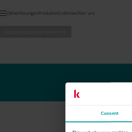
Zählerlösungen
Produkte
Einblicke
Über uns
Kamstrup
|
Einblicke
|
kooperation
Consent