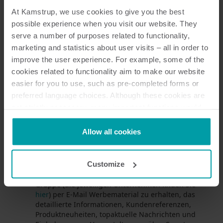
At Kamstrup, we use cookies to give you the best
possible experience when you visit our website. They
serve a number of purposes related to functionality,
Nachname
marketing and statistics about user visits – all in order to
improve the user experience. For example, some of the
cookies related to functionality aim to make our website
Land
easier for you to use, such as pre-completed forms or
preferred language choices. Although these cookies are
not strictly necessary, many important functions would
not be available without them.
Meine Position im Unternehmen
Kamstrup makes use of third-party cookies. A third-party
Allow all cookies
cookie is installed by someone other than us, such as
other websites that provide content for our website or
Customize
analysis programmes.
Hiermit willige ich ein, von der Kamstrup-
You can at any time change or withdraw your consent
Gruppe (die jeweiligen Unternehmen finden Sie
from the Cookie Declaration
here
.
hier
) per E-Mail Werbematerial zu erhalten, das
detaillierte Informationen, Kundenreferenzen,
Produktneuheiten, topaktuelle Nachrichten und