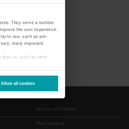
bsite. They serve a number
o improve the user experience.
you to use, such as pre-
Lösungen im Wärmebereich
Lösungen im Strombereich
ssary, many important
ösungen
Fortschrittliche
rodukte
 und
Stromlösungen für präzise
r than us, such as other
ler
tzung.
Messung und intelligentes
Energiemanagement.
Allow all cookies
Service und support
Mein Kamstrup