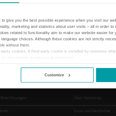
to give you the best possible experience when you visit our we
nality, marketing and statistics about user visits – all in order t
ies related to functionality aim to make our website easier for 
Lösungen im Wasserbereich
 language choices. Although these cookies are not strictly nece
Intelligente Wasserlösungen
Intelligente Wärmel
Händler von Kamstrup
Wenn Sie Kamstrup-P
ble without them.
für präzise Messung und
für präzise Messung
party cookies. A third-party cookie is installed by someone othe
 sind
direkt vom Großhänd
effizientes Management.
effiziente Energienu
t for our website or analysis programmes.
beziehen
or withdraw your consent from the Cookie Declaration
here
.
Customize
Zählerlösungen
Über Kamstrup
Strom
Vision und Geschichte