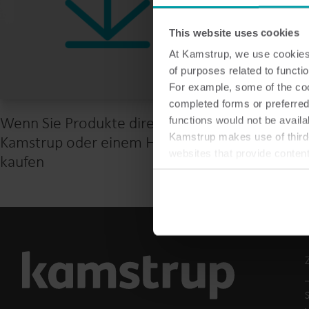
This website uses cookies
At Kamstrup, we use cookies 
of purposes related to functio
For example, some of the cook
completed forms or preferred
Wenn Sie Produkte direkt von
Wenn Sie 
functions would not be availa
Kamstrup makes use of third-
Kamstrup oder einem Händler
Produkten
websites that provide conten
kaufen
You can at any time change 