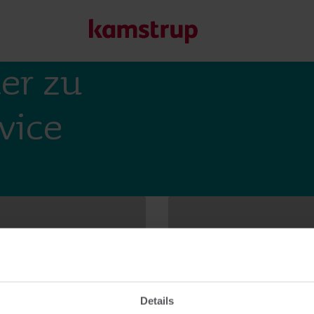
er zu
vice
Unsere Lösungen
Unser Engagement für eine nachhaltigere Zukunft motivier
Kunden ermöglichen, Wasserverluste zu minimieren, Ver
Energieeffizienz zu maximieren und die Elektrifizierung e
Erfahren Sie mehr über unsere Lösungen
Details