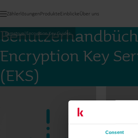
Zählerlösungen
Produkte
Einblicke
Über uns
Benutzerhandbüch
Kamstrup
|
Encryption Key Guides
Encryption Key Ser
(EKS)
Consent