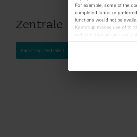
For example, some of the cook
completed forms or preferred
Zentrale
functions would not be availa
Kamstrup makes use of third-
websites that provide conten
You can at any time change 
Kamstrup Zentrale 1
Kamstrup Zentrale 2