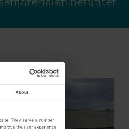
essematerialen herunter
About
bsite. They serve a number
o improve the user experience.