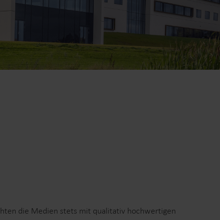
Lösungen im Wärmebereich
Lösungen im Strombereich
ösungen
Fortschrittliche
 und
Stromlösungen für präzise
tzung.
Messung und intelligentes
Energiemanagement.
hten die Medien stets mit qualitativ hochwertigen