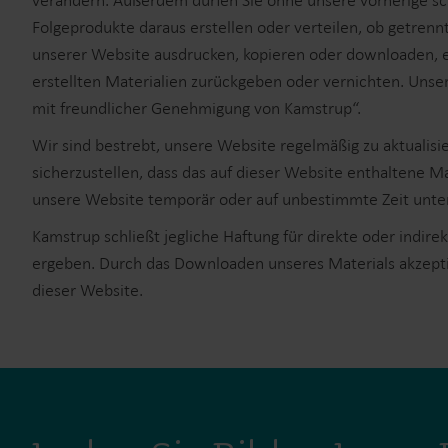
verändern. Außerdem dürfen Sie ohne unsere vorherige sc
Folgeprodukte daraus erstellen oder verteilen, ob getre
unserer Website ausdrucken, kopieren oder downloaden, e
erstellten Materialien zurückgeben oder vernichten. Unse
mit freundlicher Genehmigung von Kamstrup“.
Wir sind bestrebt, unsere Website regelmäßig zu aktual
sicherzustellen, dass das auf dieser Website enthaltene Ma
unsere Website temporär oder auf unbestimmte Zeit unte
Kamstrup schließt jegliche Haftung für direkte oder indir
ergeben. Durch das Downloaden unseres Materials akzeptie
dieser Website.