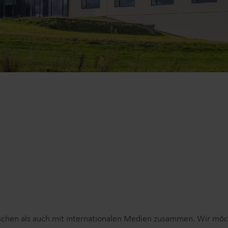
Lösungen im Wasserbereich
Intelligente Wasserlösungen
Intelligente Wärmel
für präzise Messung und
für präzise Messung
effizientes Management.
effiziente Energienu
ischen als auch mit internationalen Medien zusammen. Wir möc