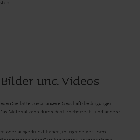
steht.
Produktzentrum
inden Sie ausführliche Einblicke und Ressourcen
u all unseren innovativen Lösungen im
Produktzentrum.
 Bilder und Videos
lesen Sie bitte zuvor unsere Geschäftsbedingungen.
 Das Material kann durch das Urheberrecht und andere
den oder ausgedruckt haben, in irgendeiner Form