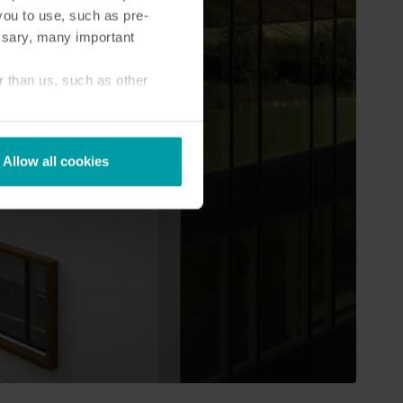
you to use, such as pre-
ssary, many important
r than us, such as other
Allow all cookies