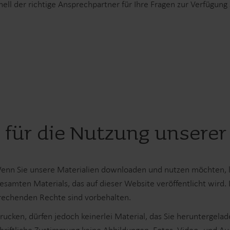
ell der richtige Ansprechpartner für Ihre Fragen zur Verfügung 
Lösungen im Submetering-Bereich
Submetering-Lösungen für präzise Erfassung und
F
effizientes Ressourcenmanagement.
z
für die Nutzung unserer
 Wenn Sie unsere Materialien downloaden und nutzen möchten, 
samten Materials, das auf dieser Website veröffentlicht wird.
prechenden Rechte sind vorbehalten.
ucken, dürfen jedoch keinerlei Material, das Sie heruntergela