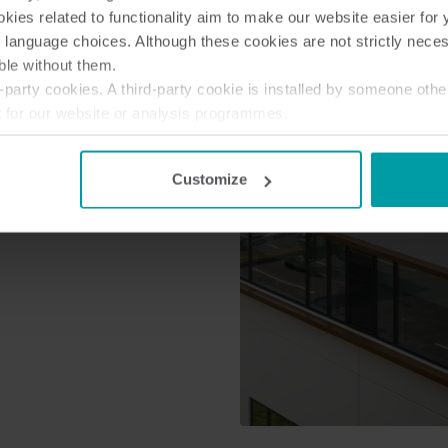
ies related to functionality aim to make our website easier for 
 language choices. Although these cookies are not strictly nece
ble without them.
party cookies. A third-party cookie is installed by someone othe
t for our website or analysis programmes.
or withdraw your consent from the Cookie Declaration
here
.
Customize