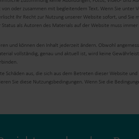
hriftliche Zustimmung keine Abbildungen, Fotos, Video- und Au
nnt von oder zusammen mit begleitendem Text. Wenn Sie unter 
rlischt Ihr Recht zur Nutzung unserer Website sofort, und Sie
r Status als Autoren des Materials auf der Website muss imme
isieren und können den Inhalt jederzeit ändern. Obwohl ange
terial vollständig, genau und aktuell ist, wird keine Gewährle
rbinden.
ekte Schäden aus, die sich aus dem Betreten dieser Website un
ren Sie diese Nutzungsbedingungen. Wenn Sie die Bedingungen 