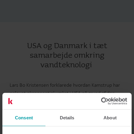
USA og Danmark i tæt
samarbejde omkring
vandteknologi
Lars Bo Kristensen forklarede hvordan Kamstrup har
oplevet eksponentiel vækst i USA på grund af den
stigende forespørgsel på innovative
vandmåleløsninger. ”17 procent af alle intelligente
statiske vandmålere solgt i USA i 2017 er kommet fra
Consent
Details
About
Kamstrup. Imponerende efter kun fire år i USA”.