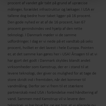
procent af vandet går tabt på grund af upræcise
målinger, forældet infrastruktur og lækager. I USA er
tallene dog bedre hvor tabet ligger på 16 procent.
Den gode nyhed er at af de 16 procent, kan 67
procent genindvindes ved hjælp af den rette
teknologi. I Danmark møder vi de samme
udfordringer. I dag er vi nede på et vandtab på seks
procent, hvilket er det lavest i hele Europa. Pointen
er, at det samme kan gøres her i USA! Årsagen til at vi
har gjort det godt i Danmark skyldes blandt andet
virksomheder som Kamstrup, der er i stand til at
levere teknologi, der giver os mulighed for at tage de
store skridt ind i fremtiden, når det kommer til
vandmåling. Derfor ser vi frem til et stærkere
partnerskab med USA i forbindelse med håndtering af
vand. Sammen med Kamstrup vil vi levere den
teknologi, vi har brug for, og jeg tror, at vi allerede nu