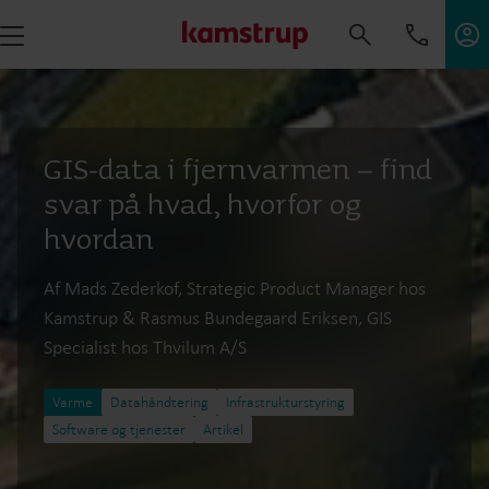
GIS-data i fjernvarmen – find
svar på hvad, hvorfor og
hvordan
Af Mads Zederkof, Strategic Product Manager hos
Kamstrup & Rasmus Bundegaard Eriksen, GIS
Specialist hos Thvilum A/S
Varme
Datahåndtering
Infrastrukturstyring
Software og tjenester
Artikel