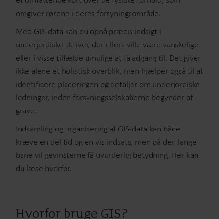
et omfattende kort over de fysiske forhold, som
omgiver rørene i deres forsyningsområde.
Med GIS-data kan du opnå præcis indsigt i
underjordiske aktiver, der ellers ville være vanskelige
eller i visse tilfælde umulige at få adgang til. Det giver
ikke alene et holistisk overblik, men hjælper også til at
identificere placeringen og detaljer om underjordiske
ledninger, inden forsyningsselskaberne begynder at
grave.
Indsamling og organisering af GIS-data kan både
kræve en del tid og en vis indsats, men på den lange
bane vil gevinsterne få uvurderlig betydning. Her kan
du læse hvorfor.
Hvorfor bruge GIS?