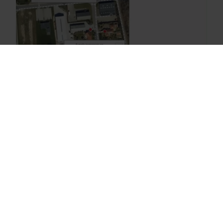
Vores løsninger
Vores engagement i en grønnere fremtid driver os til at
udvikle løsninger, der hjælper kunder med at reducere
Hvordan fungerer GIS?
vandspild, styrke forsyninger, optimere
energieffektiviteten og håndtere elektrificering.
Jo bedre data, desto bedre
resultater
Vandløsninger
Varmeløsninger
Ved hjælp af GIS- og målerdata kan analyseværktøjer
El-løsninger
foretage præcise beregninger af f.eks. flow og
Bimålerløsninger
temperatur på netværksniveau helt ned på time- eller
Produktcenter