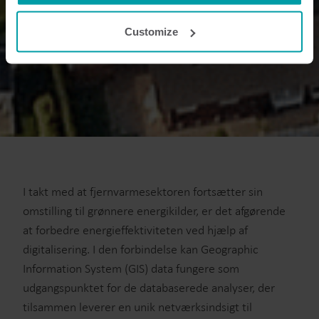
cookie is installed by someone other than us, such as
other websites that provide content for our website or
Customize
analysis programmes.
You can at any time change or withdraw your consent
from the Cookie Declaration
here
.
I takt med at fjernvarmesektoren fortsætter sin
omstilling til grønnere energikilder, er det afgørende
at forbedre energieffektiviteten ved hjælp af
digitalisering. I den forbindelse kan Geographic
Information System (GIS) data fungere som
udgangspunktet for de databaserede analyser, der
tilsammen leverer en unik netværksindsigt til