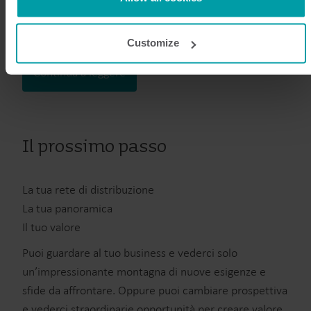
La domanda è una sola: quali vantaggi cerchi per il tuo
cookie is installed by someone other than us, such as other
business di oggi e di domani?
websites that provide content for our website or analysis
Customize
programmes.
You can at any time change or withdraw your consent from
Continua a leggere
the Cookie Declaration
here
.
Il prossimo passo
La tua rete di distribuzione
La tua panoramica
Il tuo valore
Puoi guardare al tuo business e vederci solo
un’impressionante montagna di nuove esigenze e
sfide da affrontare. Oppure puoi cambiare prospettiva
e vederci straordinarie opportunità per creare valore.