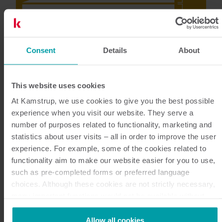
Consent
Details
About
This website uses cookies
At Kamstrup, we use cookies to give you the best possible
Il valore dei dati
experience when you visit our website. They serve a
number of purposes related to functionality, marketing and
statistics about user visits – all in order to improve the user
Non si può ottimizzare quello che non si riesce a
experience. For example, some of the cookies related to
misurare. I dati dei contatori intelligenti e la lettura a
functionality aim to make our website easier for you to use,
distanza possono fornire informazioni preziose,
such as pre-completed forms or preferred language
all'insegna della trasparenza.
choices. Although these cookies are not strictly necessary,
Maggiore è la mole di dati a disposizione, maggiore è
many important functions would not be available without
them.
il valore che puoi creare.
Kamstrup makes use of third-party cookies. A third-party
Allow all cookies