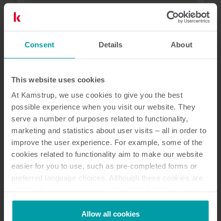
flowIQ® 3200
Consent
Details
About
Scopri tutti i vantaggi, le caratteristiche e le
specifiche del nostro flowIQ® 3200 per forniture
idriche.
This website uses cookies
At Kamstrup, we use cookies to give you the best
possible experience when you visit our website. They
serve a number of purposes related to functionality,
marketing and statistics about user visits – all in order to
improve the user experience. For example, some of the
cookies related to functionality aim to make our website
easier for you to use, such as pre-completed forms or
preferred language choices. Although these cookies are
not strictly necessary, many important functions would
not be available without them.
Kamstrup makes use of third-party cookies. A third-party
Allow all cookies