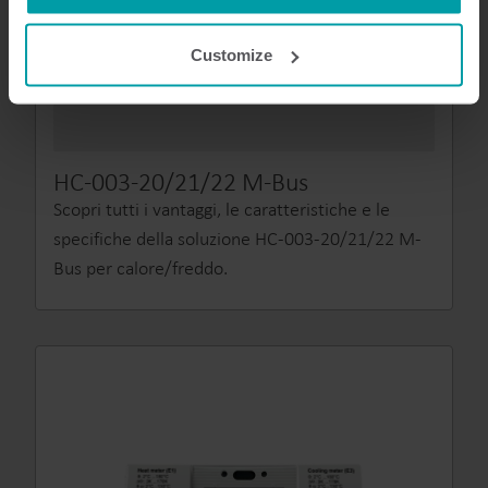
cookie is installed by someone other than us, such as
other websites that provide content for our website or
Customize
analysis programmes.
You can at any time change or withdraw your consent
from the Cookie Declaration
here
.
HC-003-20/21/22 M-Bus
Scopri tutti i vantaggi, le caratteristiche e le
specifiche della soluzione HC-003-20/21/22 M-
Bus per calore/freddo.