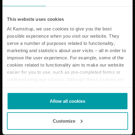
This website uses cookies
At Kamstrup, we use cookies to give you the best
possible experience when you visit our website. They
serve a number of purposes related to functionality,
marketing and statistics about user visits – all in order to
improve the user experience. For example, some of the
cookies related to functionality aim to make our website
easier for you to use, such as pre-completed forms or
preferred language choices. Although these cookies are
not strictly necessary, many important functions would
not be available without them.
Kamstrup makes use of third-party cookies. A third-party
Allow all cookies
cookie is installed by someone other than us, such as
other websites that provide content for our website or
Customize
analysis programmes.
You can at any time change or withdraw your consent