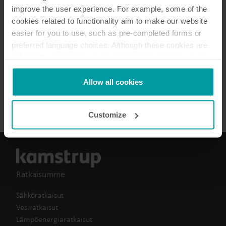
Asiakirjat
improve the user experience. For example, some of the
cookies related to functionality aim to make our website
easier for you to use, such as pre-completed forms or
preferred language choices. Although these cookies are
not strictly necessary, many important functions would
2
Asiakirjaa yhteensä
not be available without them.
Kamstrup makes use of third-party cookies. A third-party
Allow all cookies
Palvelun kuvaus
(
2
)
cookie is installed by someone other than us, such as
other websites that provide content for our website or
Customize
analysis programmes.
You can at any time change or withdraw your consent
from the Cookie Declaration
here
.
Ratkaisumme
Sähköratkaisut
Vesiratkaisut
Lämpöenergiaratkaisut