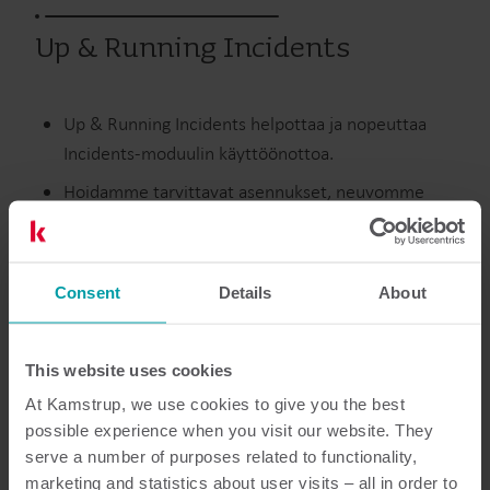
Up & Running Incidents
Up & Running Incidents helpottaa ja nopeuttaa
Incidents-moduulin käyttöönottoa.
Hoidamme tarvittavat asennukset, neuvomme
työkalun käytössä – ja vastaamme kysymyksiisi.
Opit käyttämään moduulia sujuvasti jakelualueesi
tapahtumien seurantaan, priorisointiin ja
Consent
Details
About
käsittelyyn.
This website uses cookies
Vesi
Huolto
At Kamstrup, we use cookies to give you the best
possible experience when you visit our website. They
serve a number of purposes related to functionality,
marketing and statistics about user visits – all in order to