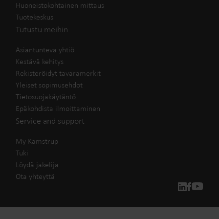
Huoneistokohtainen mittaus
Tuotekeskus
Tutustu meihin
Asiantunteva yhtiö
Kestävä kehitys
Rekisteröidyt tavaramerkit
Yleiset sopimusehdot
Tietosuojakäytäntö
Epäkohdista ilmoittaminen
Service and support
My Kamstrup
Tuki
Löydä jakelija
Ota yhteyttä