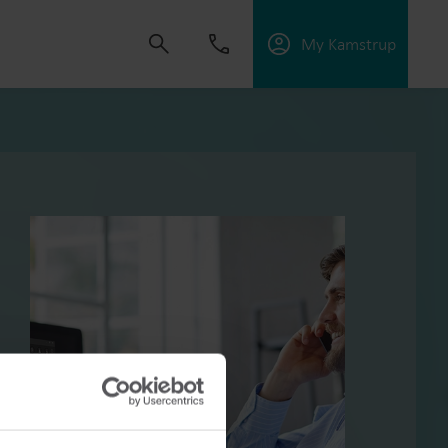
My Kamstrup
uomaan ratkaisuja, jotka antavat
taa yleishyödyllisiä palveluja, optimoida