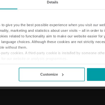
Details
to give you the best possible experience when you visit our we
nality, marketing and statistics about user visits – all in order t
Vesiratkaisut
Lämpöratkaisu
ies related to functionality aim to make our website easier for 
Älykkäät vesiratkaisut
Älykkäät lämpöratka
 language choices. Although these cookies are not strictly nece
tarkkaan mittaukseen ja
tarkkaan mittauksee
ble without them.
tehokkaaseen hallintaan.
tehokkaaseen
party cookies. A third-party cookie is installed by someone othe
energiankäyttöön.
t for our website or analysis programmes.
or withdraw your consent from the Cookie Declaration
here
.
Customize