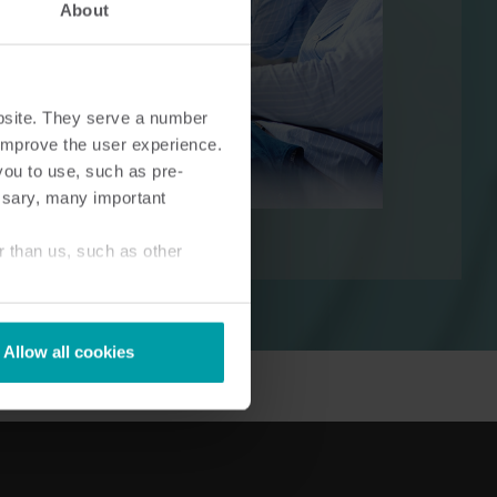
About
bsite. They serve a number
o improve the user experience.
t
Sähköratkaisut
you to use, such as pre-
isut
Edistykselliset sähköratkaisut
ssary, many important
n ja
tarkkaan mittaukseen ja
älykkäämpään
r than us, such as other
energianhallintaan.
Allow all cookies