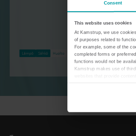
Consent
This website uses cookies
At Kamstrup, we use cookies 
of purposes related to functio
For example, some of the cook
Lämpö
Sähkö
Huolto
completed forms or preferred
functions would not be availa
Kamstrup makes use of third-
websites that provide conten
You can at any time change 