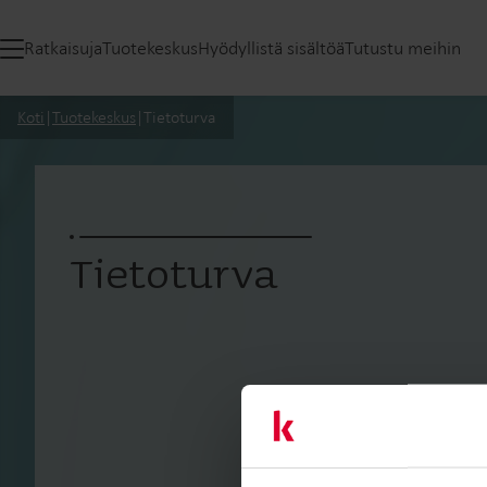
Ratkaisuja
Tuotekeskus
Hyödyllistä sisältöä
Tutustu meihin
Koti
|
Tuotekeskus
|
Tietoturva
Tietoturva