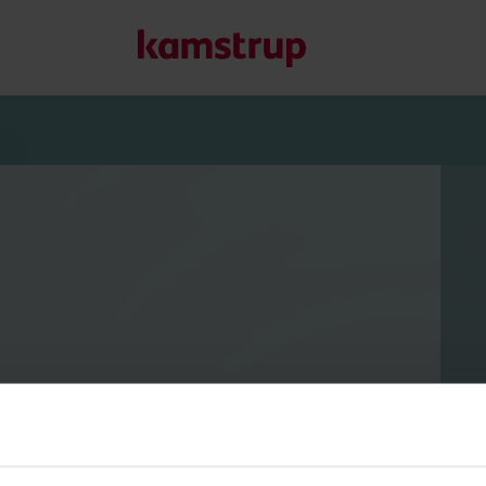
Ratkaisumme
Sitoutumisemme vihreämpään tulevaisuuteen saa meidät l
asiakkaillemme mahdollisuuden vähentää vesihukkaa, tehos
energiatehokkuutta ja hallita sähköistämistä.
Lue lisää ratkaisuistamme