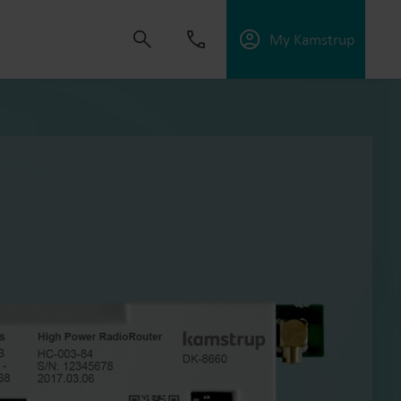
My Kamstrup
uomaan ratkaisuja, jotka antavat
taa yleishyödyllisiä palveluja, optimoida