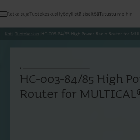
Ratkaisuja
Tuotekeskus
Hyödyllistä sisältöä
Tutustu meihin
Koti
|
Tuotekeskus
|
HC-003-84/85 High Power Radio Router for MU
HC-003-84/85 High P
Router for MULTICAL