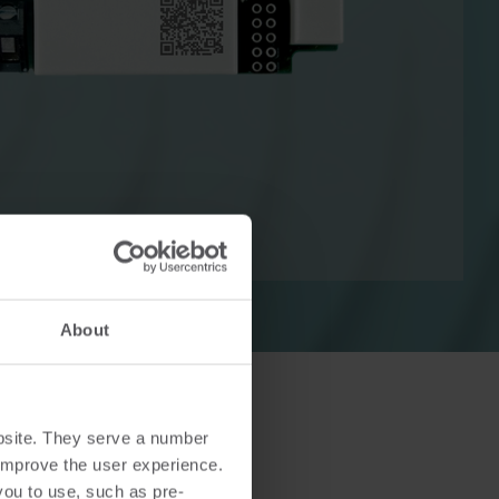
t
Sähköratkaisut
isut
Edistykselliset sähköratkaisut
n ja
tarkkaan mittaukseen ja
älykkäämpään
energianhallintaan.
About
bsite. They serve a number
o improve the user experience.
you to use, such as pre-