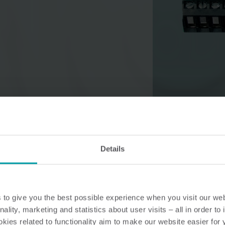
Vesiratkaisut
Lämpöratkaisu
Älykkäät vesiratkaisut
Älykkäät lämpöratka
tarkkaan mittaukseen ja
tarkkaan mittauksee
tehokkaaseen hallintaan.
tehokkaaseen
energiankäyttöön.
Details
to give you the best possible experience when you visit our we
nality, marketing and statistics about user visits – all in order t
ies related to functionality aim to make our website easier for 