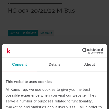
HC-003-20/21/22 M-Bus
Lämpö
Jäähdytys
Moduulit
Asiakirjat
Consent
Details
About
This website uses cookies
8
Asiakirjaa yhteensä
At Kamstrup, we use cookies to give you the best
possible experience when you visit our website. They
Esite
(
1
)
serve a number of purposes related to functionality,
marketing and statistics about user visits – all in order to