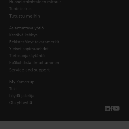
Huoneistokohtainen mittaus
Tuotekeskus
Tutustu meihin
Asiantunteva yhtiö
Kestävä kehitys
Rekisteröidyt tavaramerkit
Yleiset sopimusehdot
Tietosuojakäytäntö
Epäkohdista ilmoittaminen
Service and support
My Kamstrup
Tuki
Löydä jakelija
Ota yhteyttä