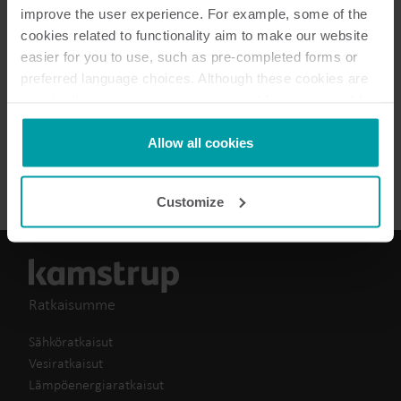
Datagrammin kuvaus
(
2
)
improve the user experience. For example, some of the
cookies related to functionality aim to make our website
Datalehti
(
1
)
easier for you to use, such as pre-completed forms or
preferred language choices. Although these cookies are
not strictly necessary, many important functions would
Tekninen kuvaus
(
1
)
not be available without them.
Kamstrup makes use of third-party cookies. A third-party
Allow all cookies
Tietolomake
(
3
)
cookie is installed by someone other than us, such as
other websites that provide content for our website or
Customize
analysis programmes.
You can at any time change or withdraw your consent
from the Cookie Declaration
here
.
Ratkaisumme
Sähköratkaisut
Vesiratkaisut
Lämpöenergiaratkaisut