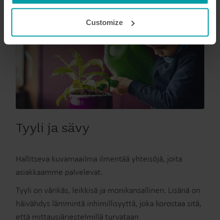
cookie is installed by someone other than us, such as
other websites that provide content for our website or
Customize
analysis programmes.
You can at any time change or withdraw your consent
from the Cookie Declaration
here
.
Tyyli ja sävy
Hallitseva kuvamaailma ilmentää yhteisöjä, joita
asiakkaamme palvelevat.
Tyyli on värikäs, leikkisä ja monikansallinen. Lisänä on
häivähdys lämmintä inhimillisyyttä, joka korostaa sitä,
että mittausjärjestelmillä turvataan