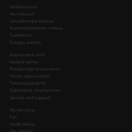
Sähköratkaisut
Vesiratkaisut
Lämpöenergiaratkaisut
Huoneistokohtainen mittaus
Tuotekeskus
Tutustu meihin
Asiantunteva yhtiö
Kestävä kehitys
Rekisteröidyt tavaramerkit
Yleiset sopimusehdot
Tietosuojakäytäntö
Epäkohdista ilmoittaminen
Service and support
My Kamstrup
Tuki
Löydä jakelija
Ota yhteyttä