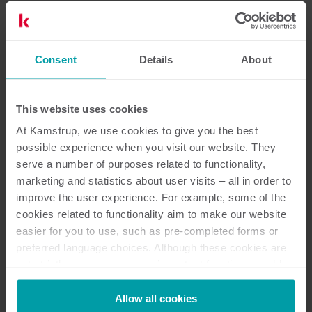
Logo
Consent
Details
About
Logoon on tehty pieni mutta selvä muutos. Poistimme
ellipsin, mutta viittaus K-kirjaimeen säilyi. Uusi
This website uses cookies
kirkkaanpunainen väri ilmentää progressiivista ja
At Kamstrup, we use cookies to give you the best
tulevaisuuteen suuntautuvaa, ihmisten väliseen
possible experience when you visit our website. They
kanssakäymiseen perustuvaa asennetta.
serve a number of purposes related to functionality,
marketing and statistics about user visits – all in order to
Uutta logoa käytetään tästä lähtien kaikissa uusissa
improve the user experience. For example, some of the
materiaaleissa ja tuotteissa.
cookies related to functionality aim to make our website
easier for you to use, such as pre-completed forms or
preferred language choices. Although these cookies are
not strictly necessary, many important functions would
not be available without them.
Kamstrup makes use of third-party cookies. A third-party
Allow all cookies