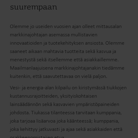
suurempaan
Olemme jo useiden vuosien ajan olleet mittausalan
markkinajohtajan asemassa mullistavien
innovaatioiden ja tuotekehityksen ansiosta. Olemme
saaneet aikaan mahtavia tuotteita sekä kasvua ja
menestystä sekä itsellemme että asiakkaillemme.
Maailmanlaajuisena markkinajohtajanakin tiedämme
kuitenkin, että saavutettavaa on vielä paljon.
Vesi- ja energia-alan kilpailu on kiristymässä tiukkojen
kustannusrajoitteiden, yksityiskohtaisen
lainsäädännön sekä kasvavien ympäristöpaineiden
johdosta. Tiukassa tilanteessa tarvitaan kumppania,
joka tarjoaa lisäarvoa joka käänteessä; kumppania,
joka kehittyy jatkuvasti ja ajaa sekä asiakkaiden että
osakkeenomistajien etua.