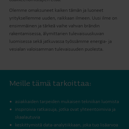
Olemme omaksuneet kaiken tämän ja luoneet
yrityksellemme uuden, raikkaan ilmeen. Uusi ilme on
ensimmäinen ja tärkeä vaihe vahvan brändin
rakentamisessa, älymittarien tulevaisuuskuvan
luomisessa sekä jatkuvassa työssämme energia- ja
vesialan valoisamman tulevaisuuden puolesta.
Meille tämä tarkoittaa:
asiakkaiden tarpeiden mukaisen tekniikan luomista
inspiroivia ratkaisuja, jotka ovat yhteentoimivia ja
skaalautuvia
keskittymistä data-analytiikkaan, joka tuo lisäarvoa