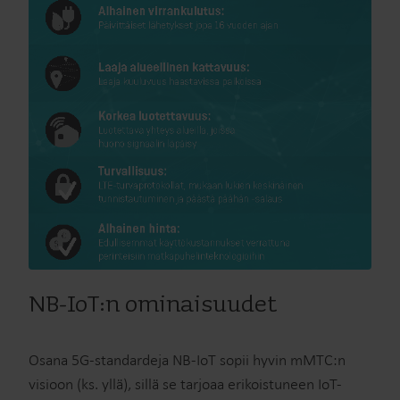
NB-IoT:n ominaisuudet
Osana 5G-standardeja NB-IoT sopii hyvin mMTC:n
visioon (ks. yllä), sillä se tarjoaa erikoistuneen IoT-