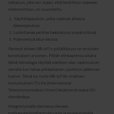
ratkaisun, joka sen sijaan, että keskittyisi nopeaan
tiedonsiirtoon, on suunniteltu
Käyttötapauksiin, jotka vaativat alhaisia
datanopeuksia
Luotettavaa peittoa haastavissa ympäristöissä
Pidennettyä akun kestoa
Yleisesti ottaen NB-IoT:n pitkäikäisyys on erityisen
korostuksen arvoinen. Pitkän elinkaarensa aikana
tämä teknologia täyttää edelleen alan vaatimukset
samalla kun takaa pitkäaikaisen sijoitetun pääoman
tuoton. Tämä toi myös NB-IoT:lle virallisen
tunnustuksen ITU:lta (International
Telecommunication Union) keskeisenä osana 5G-
standardeja.
Integroitumalla olemassa olevaan
matkapuhelininfrastruktuuriin ja mukautumalla