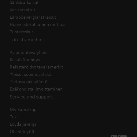
Sähköratkaisut
Vesiratkaisut
Lämpöenergiaratkaisut
Huoneistokohtainen mittaus
Tuotekeskus
Tutustu meihin
Asiantunteva yhtiö
Kestävä kehitys
Rekisteröidyt tavaramerkit
Yleiset sopimusehdot
Tietosuojakäytäntö
Epäkohdista ilmoittaminen
Service and support
My Kamstrup
Tuki
Löydä jakelija
Ota yhteyttä