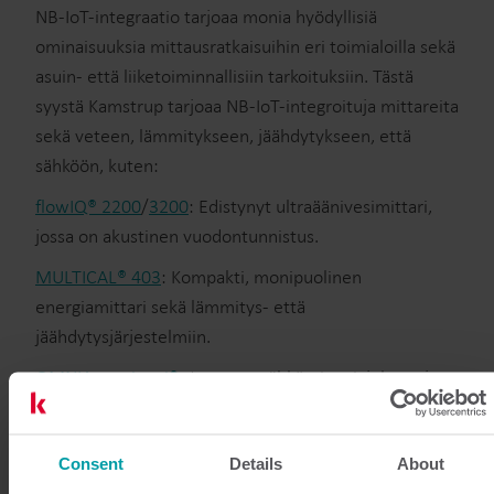
NB-IoT-integraatio tarjoaa monia hyödyllisiä
ominaisuuksia mittausratkaisuihin eri toimialoilla sekä
asuin- että liiketoiminnallisiin tarkoituksiin. Tästä
syystä Kamstrup tarjoaa NB-IoT-integroituja mittareita
sekä veteen, lämmitykseen, jäähdytykseen, että
sähköön, kuten:
flowIQ® 2200
/
3200
: Edistynyt ultraäänivesimittari,
jossa on akustinen vuodontunnistus.
MULTICAL® 403
: Kompakti, monipuolinen
energiamittari sekä lämmitys- että
jäähdytysjärjestelmiin.
OMNIA-e-mittari®
: Joustava sähkömittari, joka tarjoaa
näkemyksiä parempaan verkon hallintaan.
Consent
Details
About