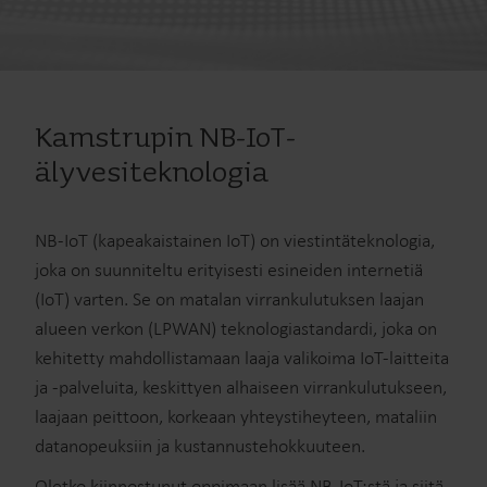
Kamstrupin NB-IoT-
älyvesiteknologia
NB-IoT (kapeakaistainen IoT) on viestintäteknologia,
joka on suunniteltu erityisesti esineiden internetiä
(IoT) varten. Se on matalan virrankulutuksen laajan
alueen verkon (LPWAN) teknologiastandardi, joka on
kehitetty mahdollistamaan laaja valikoima IoT-laitteita
ja -palveluita, keskittyen alhaiseen virrankulutukseen,
laajaan peittoon, korkeaan yhteystiheyteen, mataliin
datanopeuksiin ja kustannustehokkuuteen.
Oletko kiinnostunut oppimaan lisää NB-IoT:stä ja siitä,