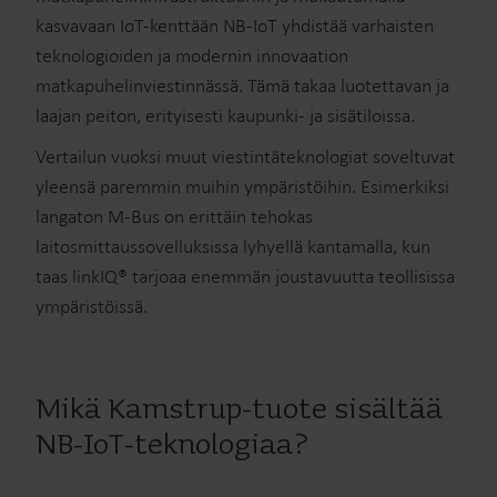
kasvavaan IoT-kenttään NB-IoT yhdistää varhaisten
teknologioiden ja modernin innovaation
matkapuhelinviestinnässä. Tämä takaa luotettavan ja
laajan peiton, erityisesti kaupunki- ja sisätiloissa.
Vertailun vuoksi muut viestintäteknologiat soveltuvat
yleensä paremmin muihin ympäristöihin. Esimerkiksi
langaton M-Bus on erittäin tehokas
laitosmittaussovelluksissa lyhyellä kantamalla, kun
taas linkIQ® tarjoaa enemmän joustavuutta teollisissa
ympäristöissä.
Mikä Kamstrup-tuote sisältää
NB-IoT-teknologiaa?