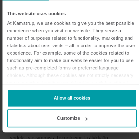
This website uses cookies
At Kamstrup, we use cookies to give you the best possible
experience when you visit our website. They serve a
number of purposes related to functionality, marketing and
statistics about user visits – all in order to improve the user
experience. For example, some of the cookies related to
functionality aim to make our website easier for you to use,
such as pre-completed forms or preferred language
choices. Although these cookies are not strictly necessary,
many important functions would not be available without
them.
Kamstrup makes use of third-party cookies. A third-party
Allow all cookies
NB-IoT-teknologian hyödyt
cookie is installed by someone other than us, such as other
websites that provide content for our website or analysis
Customize
NB-IoT on monipuolinen viestintäteknologia, jolla on
programmes.
You can at any time change or withdraw your consent from
pitkä lista etuja IoT-sovelluksissa, sijoittaen sen
the Cookie Declaration
here
.
yhdeksi yleisimmistä teknologioista älykkään