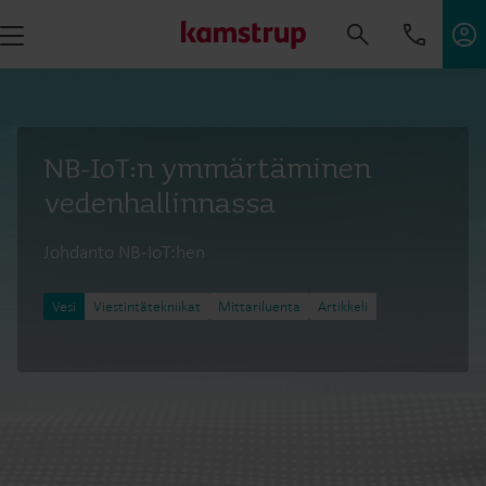
NB-IoT:n ymmärtäminen
vedenhallinnassa
Johdanto NB-IoT:hen
Vesi
Viestintätekniikat
Mittariluenta
Artikkeli