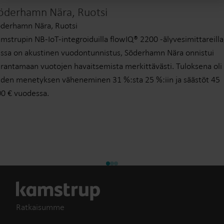
öderhamn Nära, Ruotsi
derhamn Nära, Ruotsi
mstrupin NB-IoT-integroiduilla flowIQ® 2200 -älyvesimittareilla
issa on akustinen vuodontunnistus, Söderhamn Nära onnistui
rantamaan vuotojen havaitsemista merkittävästi. Tuloksena oli
den menetyksen väheneminen 31 %:sta 25 %:iin ja säästöt 45
0 € vuodessa.
Ratkaisumme