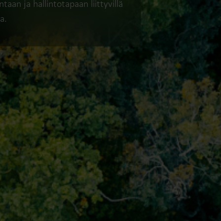
an ja hallintotapaan liittyvillä
a.
Vesiratkaisut
Lämpöratkaisu
Älykkäät vesiratkaisut
Älykkäät lämpöratka
tarkkaan mittaukseen ja
tarkkaan mittauksee
tehokkaaseen hallintaan.
tehokkaaseen
energiankäyttöön.