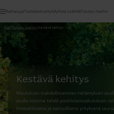
Ratkaisuja
Tuotekeskus
Hyödyllistä sisältöä
Tutustu meihin
Koti
|
Tutustu meihin
|
Kestävä kehitys
Kestävä kehitys
Muutoksen mahdollistaminen tietämyksen avulla 
avulla voimme tehdä positiivisenvaikutuksen rat
Innovatiivisena ja vastuullisena yrityksenä s