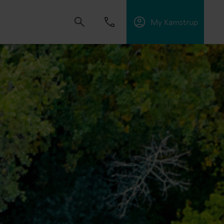
My Kamstrup
uomaan ratkaisuja, jotka antavat
taa yleishyödyllisiä palveluja, optimoida