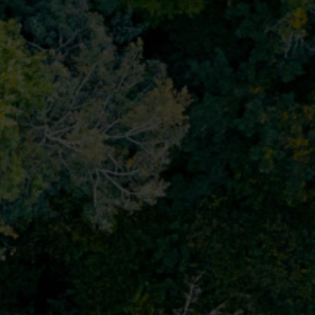
Tuotekeskus
öydät yksityiskohtaiset tiedot ja resurssit kaikista
nnovatiivisista ratkaisuistamme
uotekeskuksesta.