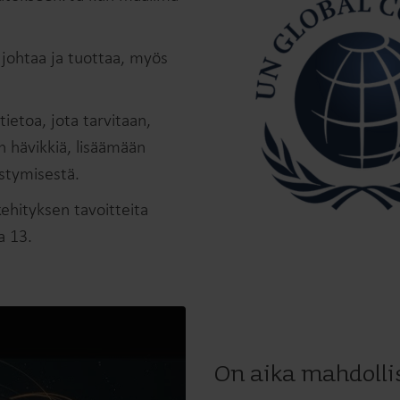
 johtaa ja tuottaa, myös
etoa, jota tarvitaan,
hävikkiä, lisäämään
stymisestä.
hityksen tavoitteita
a 13.
On aika mahdoll