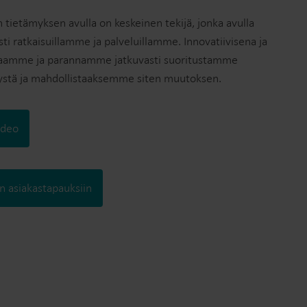
ietämyksen avulla on keskeinen tekijä, jonka avulla
i ratkaisuillamme ja palveluillamme. Innovatiivisena ja
uraamme ja parannamme jatkuvasti suoritustamme
stä ja mahdollistaaksemme siten muutoksen.
ideo
n asiakastapauksiin