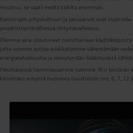
muuttuu, se vaatii meiltä kaikilta enemmän.
Kamstrupin yrityskulttuuri ja perusarvot ovat inspiroida,
ympäristöystävällisessä siirtymävaiheessa.
Olemme aina sitoutuneet toimittamaan käyttökelpoista ti
jotta voimme auttaa asiakkaitamme vähentämään veden 
energiatehokkuutta ja selviytymään lisääntyvästä sähköi
Päivittäisessä toiminnassamme tuemme YK:n kestävän ke
kiinnittäen erityistä huomiota tavoitteisiin nro. 6, 7, 12 j