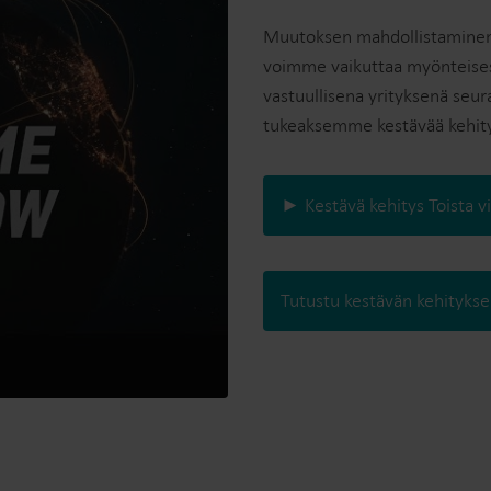
Muutoksen mahdollistaminen t
voimme vaikuttaa myönteisest
vastuullisena yrityksenä se
tukeaksemme kestävää kehity
► Kestävä kehitys Toista v
Tutustu kestävän kehitykse