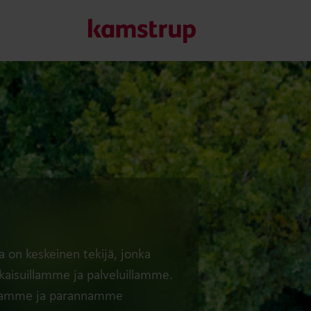
Ratkaisumme
Sitoutumisemme vihreämpään tulevaisuuteen saa meidät l
asiakkaillemme mahdollisuuden vähentää vesihukkaa, tehos
energiatehokkuutta ja hallita sähköistämistä.
Lue lisää ratkaisuistamme
on keskeinen tekijä, jonka
kaisuillamme ja palveluillamme.
euraamme ja parannamme