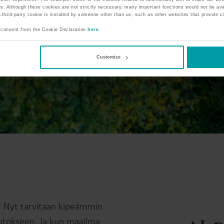
s. Although these cookies are not strictly necessary, many important functions would not be ava
third-party cookie is installed by someone other than us, such as other websites that provide co
 consent from the Cookie Declaration
here
.
Customize
. Nyt tarvitaan kipeämmin
utokseen. Ja kun maailma