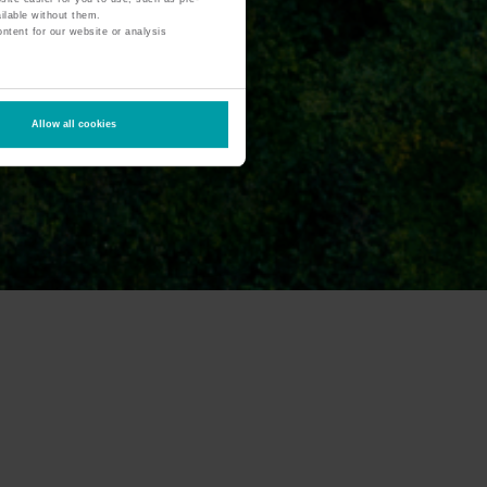
ilable without them.
ntent for our website or analysis
Allow all cookies