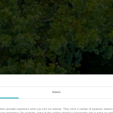
Details
best possible experience when you visit our website. They serve a number of purposes related to
he user experience. For example, some of the cookies related to functionality aim to make our web