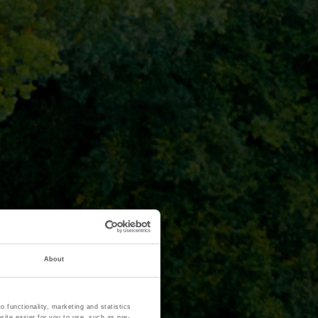
About
 functionality, marketing and statistics
site easier for you to use, such as pre-