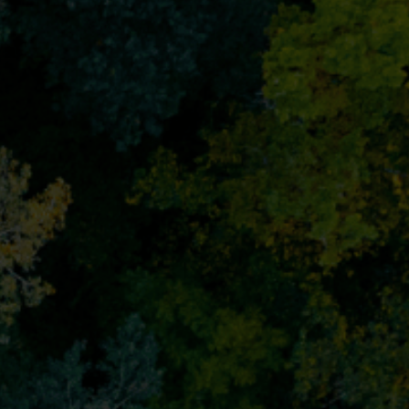
t
Sähköratkaisut
isut
Edistykselliset sähköratkaisut
n ja
tarkkaan mittaukseen ja
älykkäämpään
energianhallintaan.