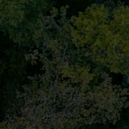
Alamittausratkaisut
Alamittausratkaisut tarkkaan seurantaan ja
L
tehokkaaseen resurssien hallintaan.
i
t