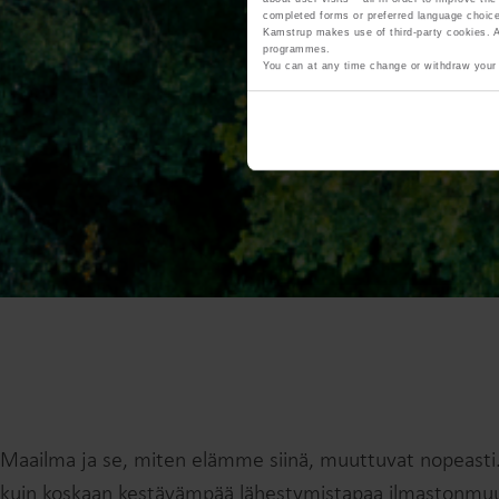
completed forms or preferred language choice
Kamstrup makes use of third-party cookies. A 
programmes.
You can at any time change or withdraw your
Maailma ja se, miten elämme siinä, muuttuvat nopeasti
kuin koskaan kestävämpää lähestymistapaa ilmastonmu