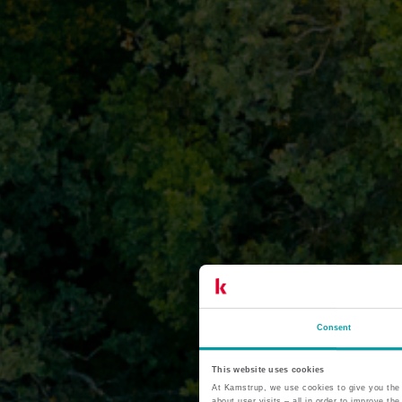
Consent
This website uses cookies
At Kamstrup, we use cookies to give you the 
about user visits – all in order to improve t