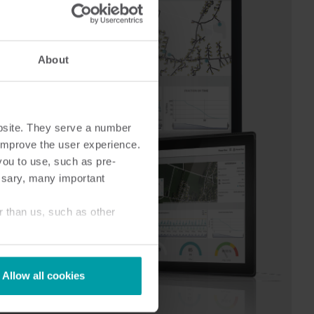
About
bsite. They serve a number
o improve the user experience.
you to use, such as pre-
ssary, many important
r than us, such as other
Allow all cookies