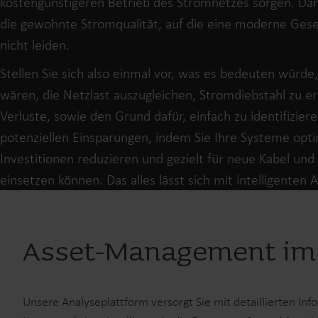
kostengünstigeren Betrieb des Stromnetzes sorgen. Daru
die gewohnte Stromqualität, auf die eine moderne Gesel
nicht leiden.
Stellen Sie sich also einmal vor, was es bedeuten würd
wären, die Netzlast auszugleichen, Stromdiebstahl zu 
Verluste, sowie den Grund dafür, einfach zu identifizier
potenziellen Einsparungen, indem Sie Ihre Systeme opti
Investitionen reduzieren und gezielt für neue Kabel un
einsetzen können. Das alles lässt sich mit intelligenten
Asset-Management im d
Unsere Analyseplattform versorgt Sie mit detaillierten In