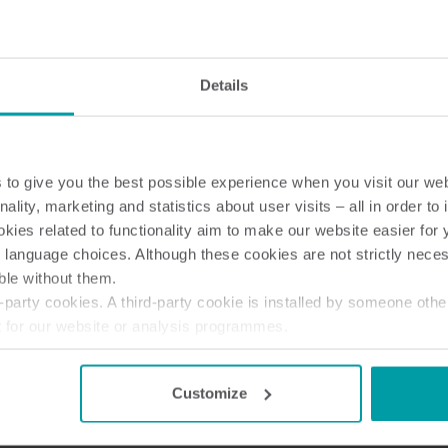
und Trafostationen mit den
Details
el Kabel und Transformatoren.
asiert. Jedes Modul ist für
eln und Trafostationen,
to give you the best possible experience when you visit our we
keiten neigen, da die
nality, marketing and statistics about user visits – all in order t
sst sich leicht an Ihre
ies related to functionality aim to make our website easier for 
ule auswählen. Service und
 language choices. Although these cookies are not strictly nece
ble without them.
party cookies. A third-party cookie is installed by someone othe
nsere Analyse-Tools und Ihre
t for our website or analysis programmes.
e Geräte – egal wann, egal
or withdraw your consent from the Cookie Declaration
here
.
Customize