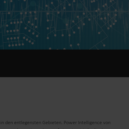
Lösungen im Wärmebereich
Lösungen im Strombereich
ösungen
Fortschrittliche
 und
Stromlösungen für präzise
tzung.
Messung und intelligentes
Energiemanagement.
 in den entlegensten Gebieten. Power Intelligence von