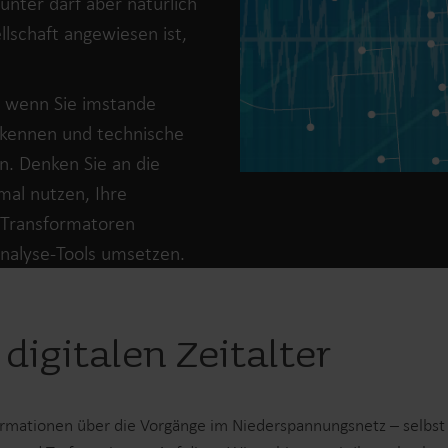
nter darf aber natürlich
lschaft angewiesen ist,
e, wenn Sie imstande
erkennen und technische
Lösungen im Wasserbereich
en. Denken Sie an die
Intelligente Wasserlösungen
Intelligente Wärmel
mal nutzen, Ihre
für präzise Messung und
für präzise Messung
effizientes Management.
effiziente Energienu
d Transformatoren
 Analyse-Tools umsetzen.
igitalen Zeitalter
formationen über die Vorgänge im Niederspannungsnetz – selbst