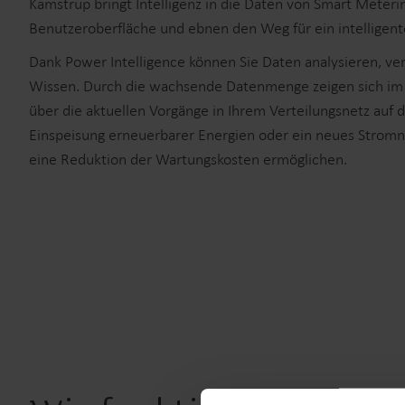
Kamstrup bringt Intelligenz in die Daten von Smart Meter
Benutzeroberfläche und ebnen den Weg für ein intellige
Dank Power Intelligence können Sie Daten analysieren, ver
Wissen. Durch die wachsende Datenmenge zeigen sich im La
über die aktuellen Vorgänge in Ihrem Verteilungsnetz au
Einspeisung erneuerbarer Energien oder ein neues Stromnetz
eine Reduktion der Wartungskosten ermöglichen.