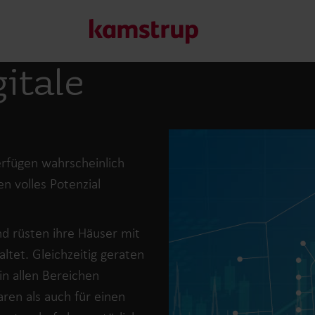
gitale
Unsere Lösungen
Unser Engagement für eine nachhaltigere Zukunft motivier
erfügen wahrscheinlich
Kunden ermöglichen, Wasserverluste zu minimieren, Ver
en volles Potenzial
Energieeffizienz zu maximieren und die Elektrifizierung e
Erfahren Sie mehr über unsere Lösungen
d rüsten ihre Häuser mit
ltet. Gleichzeitig geraten
n allen Bereichen
ren als auch für einen