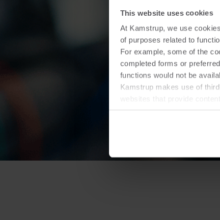
This website uses cookies
At Kamstrup, we use cookies 
of purposes related to functio
For example, some of the cook
completed forms or preferred
functions would not be availa
Kamstrup makes use of third-
websites that provide conten
You can at any time change 