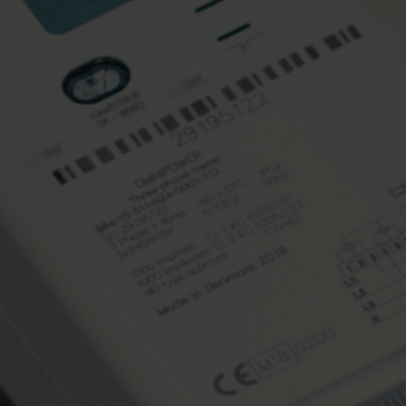
Centro prodotti
rova dettagli, approfondimenti e risorse per
utte le nostre soluzioni innovative nel centro
rodotti.