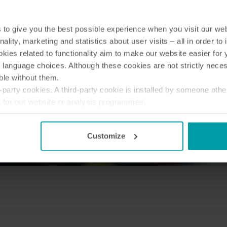
to give you the best possible experience when you visit our we
nality, marketing and statistics about user visits – all in order t
ies related to functionality aim to make our website easier for 
 language choices. Although these cookies are not strictly nece
ble without them.
party cookies. A third-party cookie is installed by someone othe
t for our website or analysis programmes.
or withdraw your consent from the Cookie Declaration
here
.
Customize