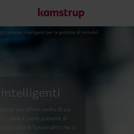
li
|
Contatori intelligenti per la gestione di immobili
Le nostre soluzioni
Il nostro impegno per un futuro più sostenibile ci spinge a
ridurre lo spreco d'acqua, potenziare i servizi, ottimizzare 
l’elettrificazione.
intelligenti
Scopri di più sulle nostre soluzioni.
ettati per offrire molto di più
mi – sono il cuore pulsante di
nche tutte le funzionalità che ci