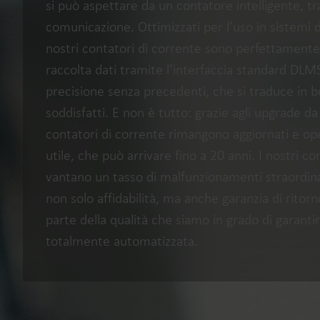
si può aspettare da un contatore intelligente, tra
comunicazione. Ottimizzati per l’uso in sistemi di
nostri contatori di corrente sono perfettamente i
raccolta dati tramite l’interfaccia standard D
precisione senza precedenti, che si traduce in bol
soddisfatti. E non è tutto: grazie agli upgrade d
contatori di corrente rimangono aggiornati e oper
utile, che può arrivare fino a 20 anni. I nostri co
vantano un tasso di malfunzionamenti straordina
non solo affidabilità, ma anche garanzia di ritorn
parte della qualità che siamo in grado di garanti
totalmente automatizzata.