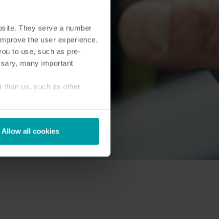
bsite. They serve a number
o improve the user experience.
you to use, such as pre-
ssary, many important
r than us, such as other
Allow all cookies