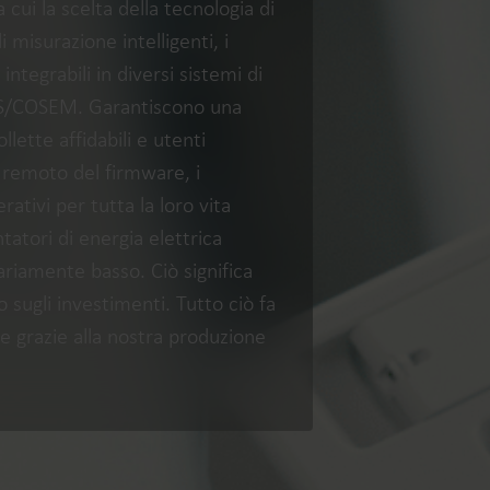
 cui la scelta della tecnologia di
 misurazione intelligenti, i
ntegrabili in diversi sistemi di
LMS/COSEM. Garantiscono una
lette affidabili e utenti
Soluzioni per l'acqua
Soluzioni di cal
a remoto del firmware, i
Soluzioni idriche intelligenti
Soluzioni di calore in
ativi per tutta la loro vita
per una gestione precisa
per una misurazione
misurazione e gestione
misurazione ed effic
ntatori di energia elettrica
efficiente.
energetica utilizzo .
riamente basso. Ciò significa
o sugli investimenti. Tutto ciò fa
re grazie alla nostra produzione