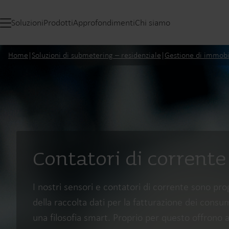
Soluzioni
Prodotti
Approfondimenti
Chi siamo
Home
|
Soluzioni di submetering – residenziale
|
Gestione di immobi
Contatori di corrente 
I nostri sensori e contatori di corrente sono prog
della raccolta dati per la fatturazione dei consu
una filosofia smart. Proprio per questo offrono a