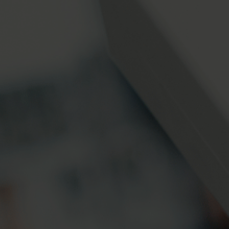
Soluzioni di submetering
Soluzioni di submetering per una misurazione
T
precisa monitoraggio e gestione efficiente delle
t
risorse .
p