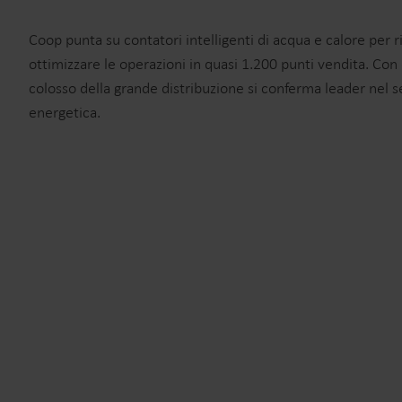
Informazioni tecniche
Coop punta su contatori intelligenti di acqua e calore per r
Informazioni tecniche
ottimizzare le operazioni in quasi 1.200 punti vendita. Con
colosso della grande distribuzione si conferma leader nel s
Informazione tecniche
energetica.
Documentazione tecnica