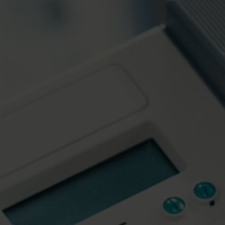
ore
Soluzioni elettriche
telligenti
Soluzioni elettriche avanzate
 precisa
per una precisione
ienza
misurazione e più
intelligente gestione
dell'energia .