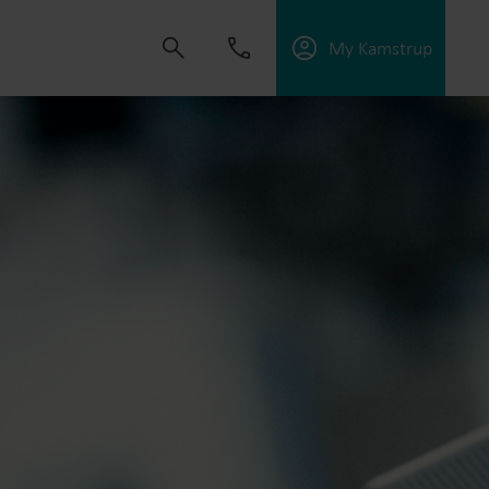
My Kamstrup
 creare soluzioni che permettano ai clienti di
l’efficienza energetica e gestire al meglio