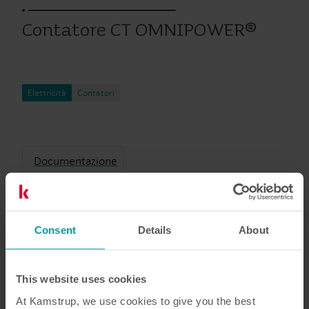
Contatore CT OMNIPOWER®
Elettricità
Contatori
Documentazione
Consent
Details
About
21
Documenti in totale
Scheda tecnica
(
2
)
This website uses cookies
At Kamstrup, we use cookies to give you the best