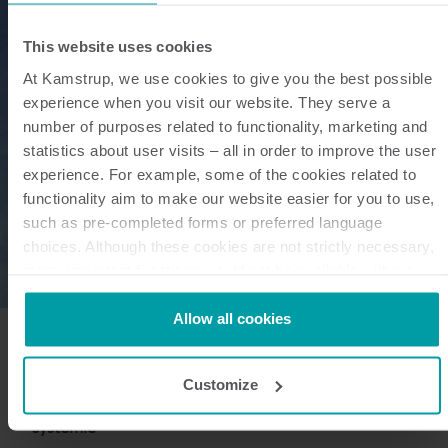
This website uses cookies
At Kamstrup, we use cookies to give you the best possible
experience when you visit our website. They serve a
number of purposes related to functionality, marketing and
statistics about user visits – all in order to improve the user
experience. For example, some of the cookies related to
functionality aim to make our website easier for you to use,
such as pre-completed forms or preferred language
choices. Although these cookies are not strictly necessary,
many important functions would not be available without
them.
Kamstrup makes use of third-party cookies. A third-party
Allow all cookies
cookie is installed by someone other than us, such as other
websites that provide content for our website or analysis
Customize
programmes.
Pomiar energii cieplnej i chłodzenia – W jednym
You can at any time change or withdraw your consent from
systemie
the Cookie Declaration
here
.