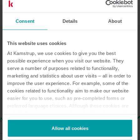
przechowywane na twoim komputerze. Można
również zlecić firmie Kamstrup całość obsługi
systemu READy.
Consent
Details
About
This website uses cookies
Zbieranie danych za pomocą
At Kamstrup, we use cookies to give you the best
systemu READy
possible experience when you visit our website. They
serve a number of purposes related to functionality,
marketing and statistics about user visits – all in order to
Zobacz opcje zbierania danych dostępne
improve the user experience. For example, some of the
dla systemu READy.
cookies related to functionality aim to make our website
easier for you to use, such as pre-completed forms or
preferred language choices. Although these cookies are
not strictly necessary, many important functions would
Network reading
not be available without them.
Kamstrup makes use of third-party cookies. A third-party
Allow all cookies
cookie is installed by someone other than us, such as
Infrastruktura komunikacyjna w przypadku odczytów w sieci