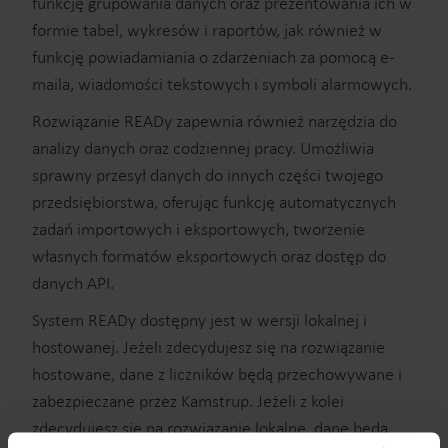
funkcję grupowania danych oraz prezentowania ich w
formie tabel, wykresów i raportów, jak również w
funkcję powiadamiania o zdarzeniach za pomocą e-
maila, wiadomości tekstowych i symboli alarmowych.
Rozwiązanie READy zapewnia również narzędzia do
analizy danych oraz codziennej pracy. Umożliwia
sprawny przesył danych do innych części twojego
przedsiębiorstwa, oferując funkcję automatycznych
zadań importowych i eksportowych, tworzenie
własnych formatów eksportowych oraz dostęp do
danych API.
System READy dostępny jest w wersji lokalnej i
hostowanej. Jeżeli zdecydujesz się na rozwiązanie
hostowane, dane z liczników będą przechowywane i
zabezpieczane przez Kamstrup. Jeżeli z kolei
zdecydujesz się na rozwiązanie lokalne, dane będą