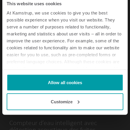
This website uses cookies
At Kamstrup, we use cookies to give you the best
possible experience when you visit our website. They
serve a number of purposes related to functionality,
marketing and statistics about user visits – all in order to
improve the user experience. For example, some of the
cookies related to functionality aim to make our website
easier for you to use, such as pre-completed forms or
preferred language choices. Although these cookies are
not strictly necessary, many important functions would
not be available without them.
Kamstrup makes use of third-party cookies. A third-party
Allow all cookies
cookie is installed by someone other than us, such as
other websites that provide content for our website or
Customize
flowIQ® 2200
analysis programmes.
You can at any time change or withdraw your consent
from the Cookie Declaration
here
.
Compteur d’eau intelligent avec
détection acoustique des fuites