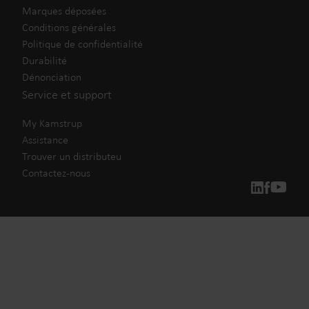
Marques déposées
Conditions générales
Politique de confidentialité
Durabilité
Dénonciation
Service et support
My Kamstrup
Assistance
Trouver un distributeu
Contactez-nous
Nos solutions
Notre engagement pour un avenir plus vert nous pousse à
créer des solutions qui permettent à nos clients de