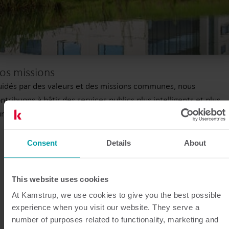
os missions
idés par des valeurs et des missions communes, nous
ntribuons à bâtir des services publics plus intelligents et plus
rables à travers le monde.
Consent
Details
About
This website uses cookies
At Kamstrup, we use cookies to give you the best possible
experience when you visit our website. They serve a
number of purposes related to functionality, marketing and