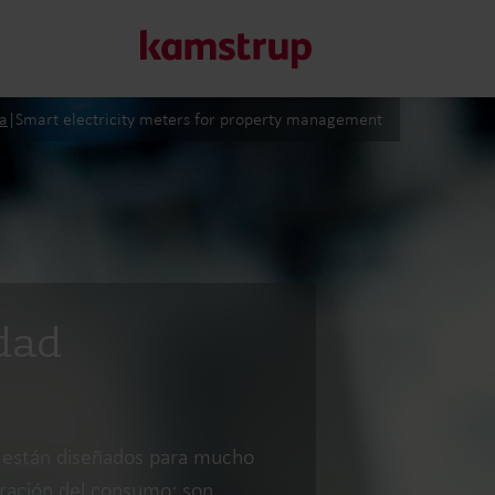
ia
|
Smart electricity meters for property management
Nuestras soluciones
Nuestro compromiso con un futuro más sostenible nos imp
clientes reducir el desperdicio de agua, impulsar los servic
y gestionar la electrificación.
idad
Más información sobre nuestras soluciones
s están diseñados para mucho
uración del consumo; son