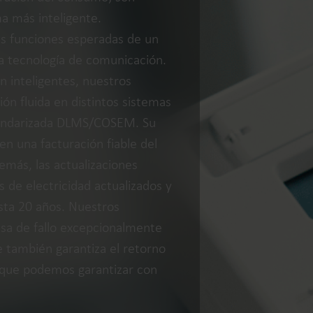
a más inteligente.
as funciones esperadas de un
la tecnología de comunicación.
n inteligentes, nuestros
Soluciones de agua
Soluciones de c
ón fluida en distintos sistemas
Soluciones hídricas
Soluciones térmicas
standarizada DLMS/COSEM. Su
inteligentes para una
inteligentes para un
en una facturación fiable del
medición precisa y una
medición precisa y u
emás, las actualizaciones
gestión eficaz.
eficiente de la energ
de electricidad actualizados y
asta 20 años. Nuestros
asa de fallo excepcionalmente
ue también garantiza el retorno
ad que podemos garantizar con