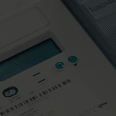
alor
Soluciones de refrigeración
Soluciones de refrigeración
a
innovadoras para una
n uso
medición precisa y eficiencia
ía.
energética.