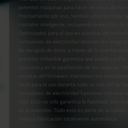
potentes máquinas para hacer las cosas de form
Precisamente por eso, también ofrecen todas l
contador inteligente, incluyendo la elección de 
Optimizados para el uso en sistemas de medició
contadores de electricidad ofrecen una integraci
de recogida de datos a través de la interfaz e
precisión imbatible garantiza que puede confiar 
consumo y en la satisfacción de los usuarios. Ad
remotas del firmware mantienen sus contadores 
listos para el uso durante toda su vida útil de h
contadores de electricidad funcionan con una t
bajo. Esto no solo garantiza la fiabilidad, sino q
de la inversión. Todo esto es parte de la calid
nuestra fabricación totalmente automática.