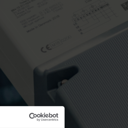
Soluciones de submedición
Centro de productos
dición
En el centro de productos
 preciso
encontrará información
de los
detallada y recursos sobre
todas nuestras soluciones
innovadoras.