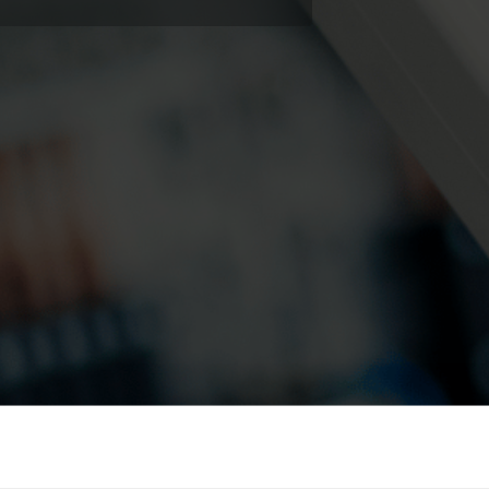
Soluciones eléctricas
Soluciones avanzadas de
Soluciones de subme
electricidad para una
para un seguimiento
medición precisa y una
y una gestión eficaz 
gestión más inteligente de la
recursos.
energía.