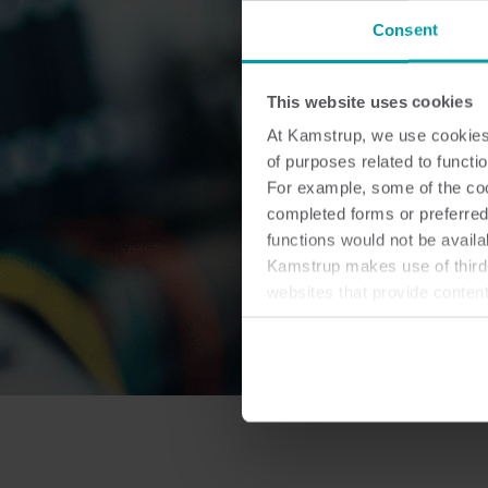
Consent
This website uses cookies
At Kamstrup, we use cookies 
of purposes related to functio
For example, some of the cook
completed forms or preferred
functions would not be availa
Kamstrup makes use of third-
websites that provide conten
You can at any time change 