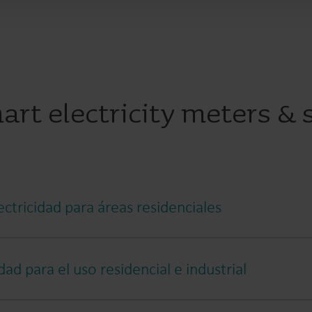
art electricity meters & 
ricidad para áreas residenciales
d para el uso residencial e industrial
residencial es un contador inteligente de alta precisión que of
igurar para adaptarse a su configuración, si tiene requisitos es
completamente distinta.