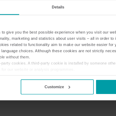
Details
to give you the best possible experience when you visit our we
nality, marketing and statistics about user visits – all in order t
ies related to functionality aim to make our website easier for 
 language choices. Although these cookies are not strictly nece
ble without them.
party cookies. A third-party cookie is installed by someone othe
t for our website or analysis programmes.
or withdraw your consent from the Cookie Declaration
here
.
Customize