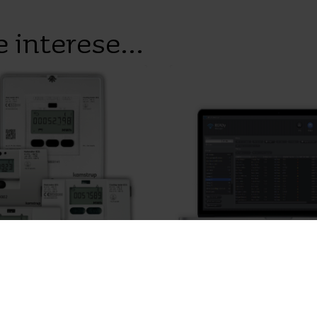
 interese...
s térmicos
Lectura de contadore