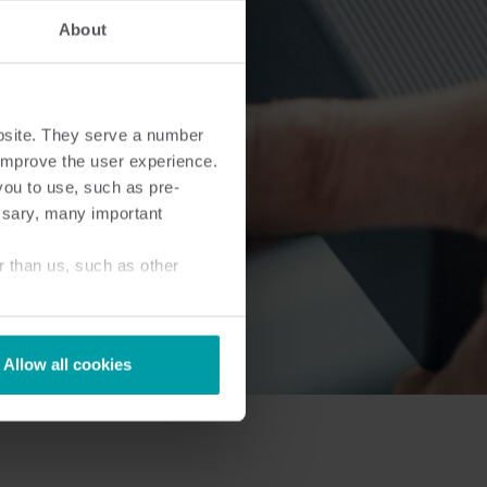
About
bsite. They serve a number
o improve the user experience.
you to use, such as pre-
ssary, many important
r than us, such as other
Allow all cookies