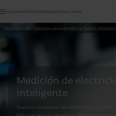
Soluciones
Productos
Ideas
Quiénes somos
Página principal
|
Soluciones para submetering
|
Gestión inmobiliar
Medición de electric
inteligente
Nuestros contadores de electricidad y sensore
más que tan solo recoger los datos para la fact