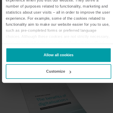
experience when you visit our website. They serve a
number of purposes related to functionality, marketing and
statistics about user visits – all in order to improve the user
experience. For example, some of the cookies related to
functionality aim to make our website easier for you to use,
such as pre-completed forms or preferred language
Inspiración para la medición
choices. Although these cookies are not strictly necessary,
inteligente
many important functions would not be available without
them.
Kamstrup makes use of third-party cookies. A third-party
Allow all cookies
cookie is installed by someone other than us, such as other
websites that provide content for our website or analysis
Customize
programmes.
You can at any time change or withdraw your consent from
the Cookie Declaration
here
.