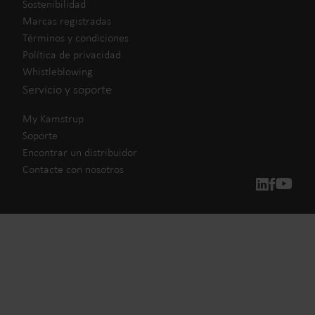
Sostenibilidad
Marcas registradas
Términos y condiciones
Política de privacidad
Whistleblowing
Servicio y soporte
My Kamstrup
Soporte
Encontrar un distribuidor
Contacte con nosotros
Nuestras soluciones
Nuestro compromiso con un futuro más sostenible nos
impulsa a crear soluciones que permitan a los clientes