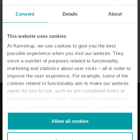
se anima a los empleados y socios a hablar si
experimentan problemas de cumplimiento u otras
Consent
Details
About
irregularidades relacionadas con las directrices de
Kamstrup, acciones delictivas u otras infracciones
graves. Puede enviar un informe sobre una inquietud
This website uses cookies
o sospecha, anónimo o con datos de contacto, a
At Kamstrup, we use cookies to give you the best
través del portal de denunciantes de Kamstrup en el
possible experience when you visit our website. They
siguiente enlace:
El portal de denunciantes de
serve a number of purposes related to functionality,
Kamstrup
marketing and statistics about user visits – all in order to
improve the user experience. For example, some of the
cookies related to functionality aim to make our website
easier for you to use, such as pre-completed forms or
preferred language choices. Although these cookies are
not strictly necessary, many important functions would
Nuestras soluciones
not be available without them.
Kamstrup makes use of third-party cookies. A third-party
Allow all cookies
Soluciones para electricidad
cookie is installed by someone other than us, such as
Soluciones para agua
other websites that provide content for our website or
Soluciones para calefacción