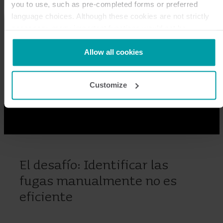
you to use, such as pre-completed forms or preferred
language choices. Although these cookies are not strictly
necessary, many important functions would not be
available without them.
Kamstrup makes use of third-party cookies. A third-party
Allow all cookies
cookie is installed by someone other than us, such as
other websites that provide content for our website or
Customize
analysis programmes.
You can at any time change or withdraw your consent from
the Cookie Declaration
here
.
El desafío: Identificar las
fugas manualmente no es
eficiente