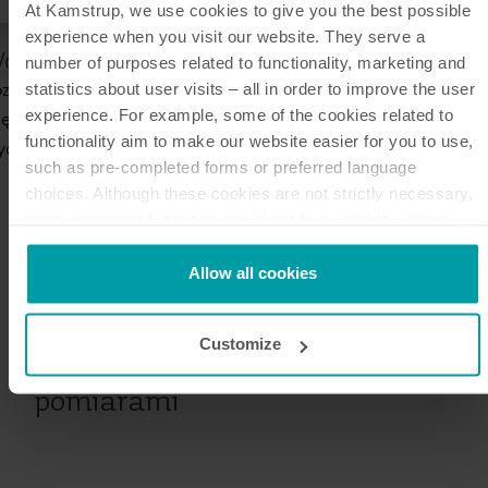
At Kamstrup, we use cookies to give you the best possible
experience when you visit our website. They serve a
odomierze
number of purposes related to functionality, marketing and
znaj naszą ofertę inteligentnych wodomierzy i dowiedz się
statistics about user visits – all in order to improve the user
experience. For example, some of the cookies related to
ęcej o niezrównanej precyzji, trwałości i prostym wykrywaniu
functionality aim to make our website easier for you to use,
ycieków.
such as pre-completed forms or preferred language
choices. Although these cookies are not strictly necessary,
many important functions would not be available without
them.
Kamstrup makes use of third-party cookies. A third-party
Allow all cookies
cookie is installed by someone other than us, such as other
websites that provide content for our website or analysis
Customize
programmes.
Inspiracja inteligentnymi
You can at any time change or withdraw your consent from
pomiarami
the Cookie Declaration
here
.