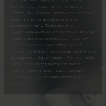
zbierania danych za pomocą standardowego
interfejsu DLMS/COSEM. Niezrównana dokładność
zapewnia wiarygodne rozliczenia zużycia i
satysfakcję klientów. Zdalna aktualizacja
oprogramowania wbudowanego sprawia, że twoje
liczniki są zawsze gotowe do pracy – przez cały
okres ich eksploatacji, wynoszący nawet 20
lat.Nasze liczniki energii elektrycznej charakteryzują
się wyjątkowo niską awaryjnością. Zapewnia to ich
niezawodność, ale też zabezpiecza zwrot z
inwestycji. Wysoką jakość naszych rozwiązań
gwarantuje w pełni zautomatyzowany proces
produkcji.