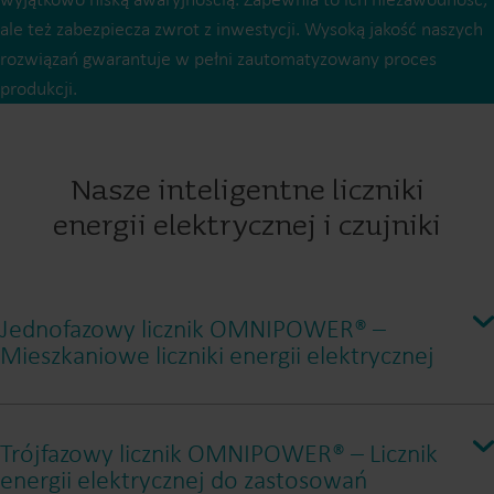
ale też zabezpiecza zwrot z inwestycji. Wysoką jakość naszych
rozwiązań gwarantuje w pełni zautomatyzowany proces
produkcji.
Nasze inteligentne liczniki
energii elektrycznej i czujniki
Jednofazowy licznik OMNIPOWER® –
Mieszkaniowe liczniki energii elektrycznej
Jednofazowy licznik energii elektrycznej OMNIPOWER® do
zastosowań mieszkaniowych to bardzo dokładny inteligentny
Trójfazowy licznik OMNIPOWER® – Licznik
energii elektrycznej do zastosowań
licznik, który oferuje długoterminową stabilność i