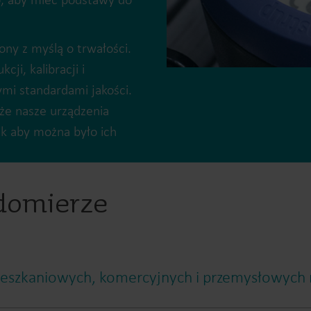
ny z myślą o trwałości.
ji, kalibracji i
mi standardami jakości.
Rozwiązania do pomiarów wody
że nasze urządzenia
Inteligentne rozwiązania do
Inteligentne rozwiąz
ak aby można było ich
precyzyjnych pomiarów wody
dokładnych pomiaró
i efektywnego zarządzania
i efektywnego wykor
nią.
energii.
domierze
szkaniowych, komercyjnych i przemysłowych n