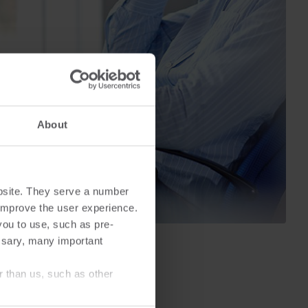
About
bsite. They serve a number
o improve the user experience.
you to use, such as pre-
ssary, many important
r than us, such as other