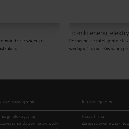
Liczniki energii elektr
 dowiedz się więcej o
Poznaj nasze inteligentne lic
strukcji.
wydajności, niezrównanej pre
Nasze rozwiązania
Informacje o nas
Energii elektrycznej
Nasza firma
Rozwiązania do pomiarów wody
Zarejestrowane znaki t