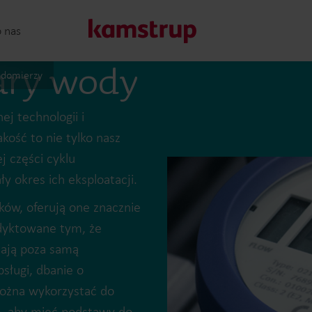
o nas
ary wody
odomierzy
Nasze rozwiązania
j technologii i
kość to nie tylko nasz
j części cyklu
Nasze zaangażowanie na rzecz bardziej ekologicznej przys
 okres ich eksploatacji.
które umożliwiają klientom ogranicznie strat wody, zwięk
efektywności energetycznej i zarządzanie elektryfikacją.
ików, oferują one znacznie
Dowiedz się więcej o naszych rozwiązaniach
odyktowane tym, że
zają poza samą
sługi, dbanie o
można wykorzystać do
o, aby mieć podstawy do