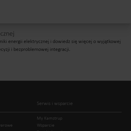
ycznej
zniki energii elektrycznej i dowiedz się więcej o wyjątkowej
cyzji i bezproblemowej integracji.
Serwis i wsparcie
My Kamstrup
owarowe
Wsparcie