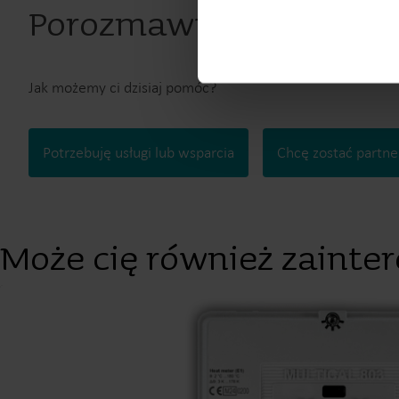
Porozmawiajmy
Dokumentacja techniczna
Jak możemy ci dzisiaj pomóc?
Potrzebuję usługi lub wsparcia
Chcę zostać partn
Może cię również zainter