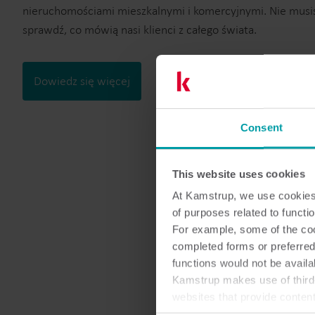
nieruchomościami mieszkalnymi i komercyjnymi. Nie musi
sprawdź, co mówią nasi klienci z całego świata.
Dowiedz się więcej
Consent
This website uses cookies
At Kamstrup, we use cookies 
of purposes related to functio
For example, some of the cook
completed forms or preferred
functions would not be availa
Dokumentacja techniczna
Kamstrup makes use of third-
websites that provide conten
You can at any time change 