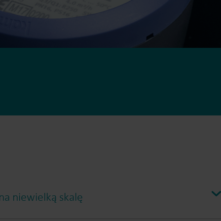
Rozwiązania do pomiarów ciepła
Rozwiązania do pomiarów energii elektrycznej
ania do
Zaawansowane rozwiązania
w ciepła
do dokładnych pomiarów
zystanie
energii elektrycznej
zapewniające i
inteligentnego zarządzanie
energią.
a niewielką skalę