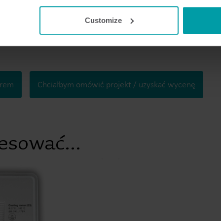
Customize
erem
Chciałbym omówić projekt / uzyskać wycenę
esować...