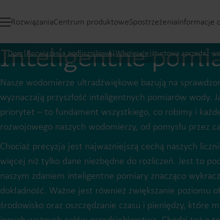
Rozwiązania
Centrum produktowe
Spostrzeżenia
Informacje 
Inteligentne pomi
Dom
|
Rozwiązania podlicznikowe
|
Wholesale
|
Hurtowa sprzedaż w
Nasze wodomierze ultradźwiękowe bazują na sprawdzone
wyznaczają przyszłość inteligentnych pomiarów wody. Ja
priorytet – to fundament wszystkiego, co robimy i każde
rozwojowego naszych wodomierzy, od pomysłu przez cały
Chociaż precyzja jest najważniejszą cechą naszych liczn
więcej niż tylko dane niezbędne do rozliczeń. Jest to p
naszym zdaniem inteligentne pomiary znacząco wykrac
dokładność. Ważne jest również zwiększanie poziomu ob
środowisko oraz oszczędzanie czasu i pieniędzy, które 
innych ważnych celów przedsiębiorstwa. Chodzi też o t