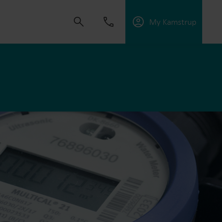
My Kamstrup
złości napędza nas do tworzenia rozwiązań,
szenie zużycia mediów, optymalizację