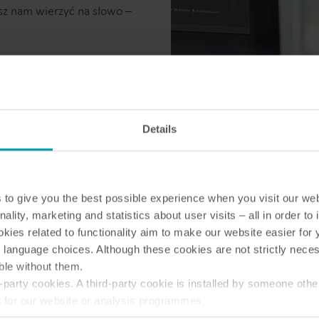
sz nam wierzyć na słowo –
Details
to give you the best possible experience when you visit our we
nality, marketing and statistics about user visits – all in order t
ies related to functionality aim to make our website easier for 
 language choices. Although these cookies are not strictly nece
ble without them.
party cookies. A third-party cookie is installed by someone othe
t for our website or analysis programmes.
or withdraw your consent from the Cookie Declaration
here
.