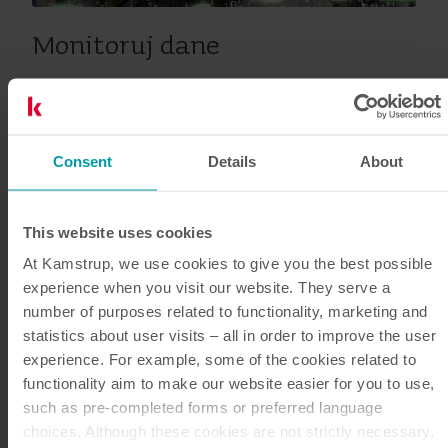
Monitoruj dane
Obsługa liczników i pozyskiwanych z nich danych
odbywa się w programie READy Manager.
Otrzymujesz wygodny dostęp do danych, jak również
Consent
Details
About
liczne narzędzia, które dają ci podgląd danych z
liczników i możliwość lepszego wykorzystania ich
This website uses cookies
potencjału. Dane dotyczące zużycia można
At Kamstrup, we use cookies to give you the best possible
wyeksportować do systemu rozliczeniowego lub na
experience when you visit our website. They serve a
adres e-mail, ręcznie lub w sposób zautomatyzowany.
number of purposes related to functionality, marketing and
Program READy Manager jest wyposażony w prosty
statistics about user visits – all in order to improve the user
interfejs użytkownika z ekranem startowym i
experience. For example, some of the cookies related to
functionality aim to make our website easier for you to use,
nawigacją opartą na ikonach, dzięki czemu jest
such as pre-completed forms or preferred language
intuicyjny i prosty w użyciu. Aby poznać zużycie i inne
choices. Although these cookies are not strictly necessary,
parametry w różnych częściach sieci dystrybucyjnej,