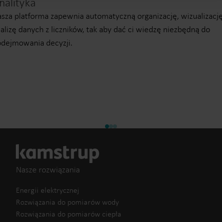
nalityka
sza platforma zapewnia automatyczną organizację, wizualizację
alizę danych z liczników, tak aby dać ci wiedzę niezbędną do
dejmowania decyzji.
Nasze rozwiązania
Energii elektrycznej
Rozwiązania do pomiarów wody
Rozwiązania do pomiarów ciepła