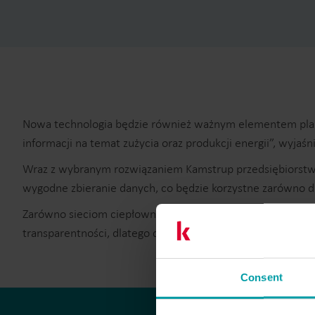
Nowa technologia będzie również ważnym elementem planow
informacji na temat zużycia oraz produkcji energii”, wyja
Wraz z wybranym rozwiązaniem Kamstrup przedsiębiorstwo o
wygodne zbieranie danych, co będzie korzystne zarówno dla
Zarówno sieciom ciepłowniczym, jak i efektywniejszemu 
transparentności, dlatego cyfryzacja będzie w przyszłości p
Consent