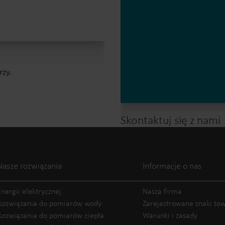
rzy.
Skontaktuj się z nami
Nasze rozwiązania
Informacje o nas
Energii elektrycznej
Nasza firma
Rozwiązania do pomiarów wody
Zarejestrowane znaki t
Rozwiązania do pomiarów ciepła
Warunki i zasady