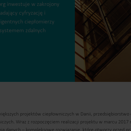
org inwestuje w zakrojony
adający cyfryzację i
ligentnych ciepłomierzy
 systemem zdalnych
Rozwiązania do pomiarów wody
Inteligentne rozwiązania do
Inteligentne rozwiąz
precyzyjnych pomiarów wody
dokładnych pomiaró
i efektywnego zarządzania
i efektywnego wykor
nią.
energii.
ększych projektów ciepłowniczych w Danii, przedsiębiorstwo c
ych. Wraz z rozpoczęciem realizacji projektu w marcu 2017 ro
nia danych – kompleksowe rozwiązanie, które otworzy przed 