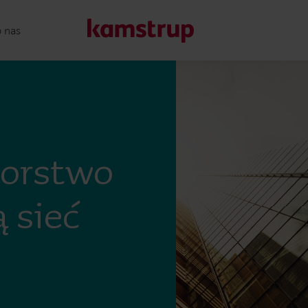
o nas
Nasze rozwiązania
Nasze zaangażowanie na rzecz bardziej ekologicznej przys
iorstwo
które umożliwiają klientom ogranicznie strat wody, zwięk
efektywności energetycznej i zarządzanie elektryfikacją.
 sieć
Dowiedz się więcej o naszych rozwiązaniach