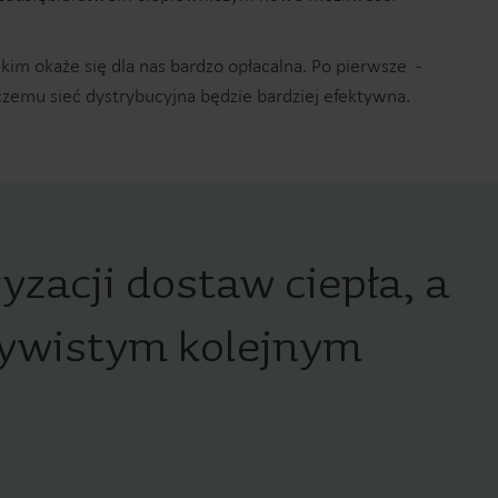
Centrum produktowe
zczegółowe informacje i materiały dotyczące
im okaże się dla nas bardzo opłacalna. Po pierwsze -
wszystkich naszych innowacyjnych rozwiązań
czemu sieć dystrybucyjna będzie bardziej efektywna.
można znaleźć w centrum produktowym.
yzacji dostaw ciepła, a
zywistym kolejnym