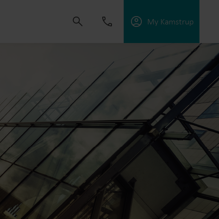
My Kamstrup
złości napędza nas do tworzenia rozwiązań,
szenie zużycia mediów, optymalizację