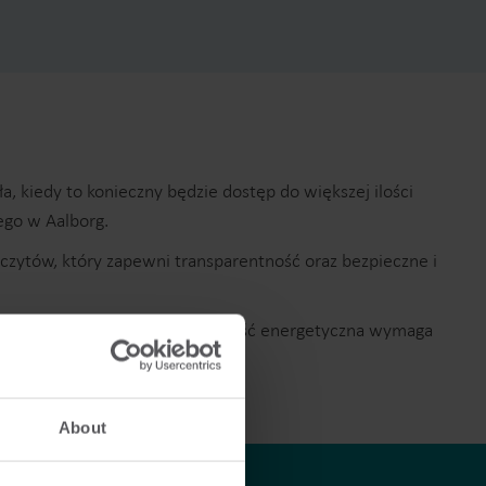
kiedy to konieczny będzie dostęp do większej ilości
ego w Aalborg.
czytów, który zapewni transparentność oraz bezpieczne i
więcej uwagi. Wysoka efektywność energetyczna wymaga
About