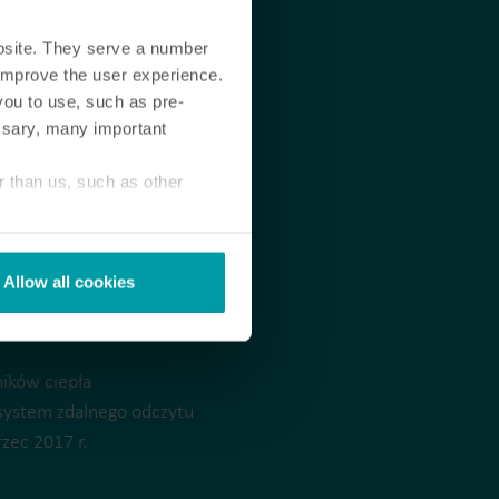
bsite. They serve a number
o improve the user experience.
you to use, such as pre-
ssary, many important
r than us, such as other
Allow all cookies
emat projektu
ników ciepła
system zdalnego odczytu
zec 2017 r.