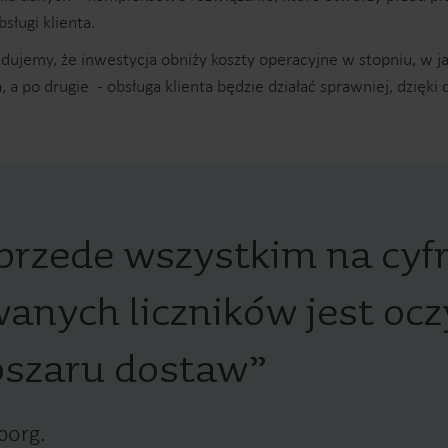
Rozwiązania podlicznikowe
sługi klienta.
Rozwiązania podlicznikowe do precyzyjnego
S
ujemy, że inwestycja obniży koszty operacyjne w stopniu, w jak
monitorowania i efektywnego zarządzania
po drugie - obsługa klienta będzie działać sprawniej, dzięki 
zasobami.
przede wszystkim na cyfr
wanych liczników jest oc
bszaru dostaw
”
borg.