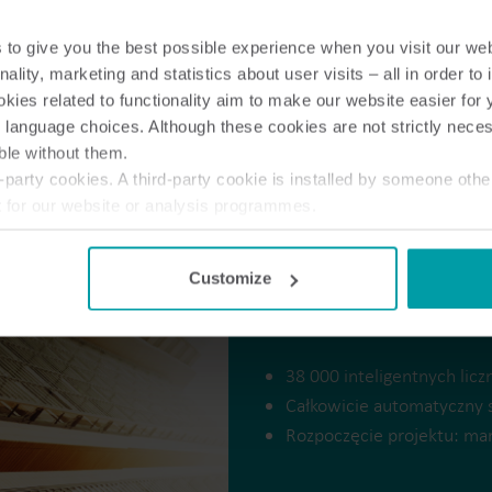
to give you the best possible experience when you visit our we
nality, marketing and statistics about user visits – all in order t
ies related to functionality aim to make our website easier for 
 language choices. Although these cookies are not strictly nece
ble without them.
party cookies. A third-party cookie is installed by someone othe
t for our website or analysis programmes.
or withdraw your consent from the Cookie Declaration
here
.
Customize
Informacje na t
38 000 inteligentnych licz
Całkowicie automatyczny 
Rozpoczęcie projektu: mar