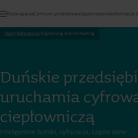
Rozwiązania
Centrum produktowe
Spostrzeżenia
Informacje 
Dom
|
Referencje
|
Digitalising district heating
Duńskie przedsięb
uruchamia cyfrową
ciepłowniczą
Inteligentne liczniki, cyfryzacja, częste dane