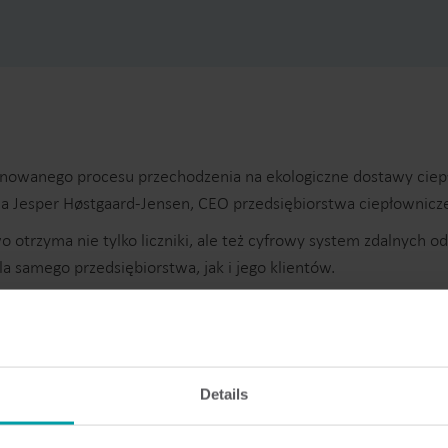
anego procesu przechodzenia na ekologiczne dostawy ciepła, 
śnia Jesper Høstgaard-Jensen, CEO przedsiębiorstwa ciepłownicz
trzyma nie tylko liczniki, ale też cyfrowy system zdalnych od
 samego przedsiębiorstwa, jak i jego klientów.
wykorzystywaniu zasobów energetycznych poświęca się coraz 
ełniła kluczową rolę.
Details