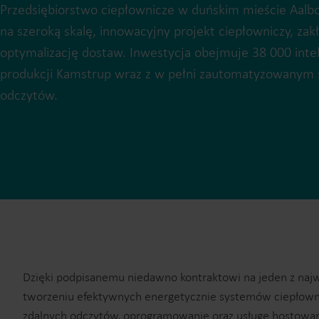
Przedsiębiorstwo ciepłownicze w duńskim mieście Aalb
na szeroką skalę, innowacyjny projekt ciepłowniczy, zakł
optymalizację dostaw. Inwestycja obejmuje 38 000 inte
produkcji Kamstrup wraz z w pełni zautomatyzowanym
odczytów.
Dzięki podpisanemu niedawno kontraktowi na jeden z najwi
tworzeniu efektywnych energetycznie systemów ciepłownicz
zdalnych odczytów, oprogramowanie oraz usługę hostowa