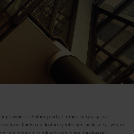
Rozwiązania do pomiarów ciepła
Rozwiązania do pomiarów energii elektrycznej
ania do
Zaawansowane rozwiązania
w ciepła
do dokładnych pomiarów
zystanie
energii elektrycznej
zapewniające i
inteligentnego zarządzanie
energią.
iepłownicze z Aalborg nadaje tempo cyfryzacji oraz
ku firma Kamstrup dostarczy inteligentne liczniki, system
przedsiębiorstwem ciepłowniczym nowe możliwości