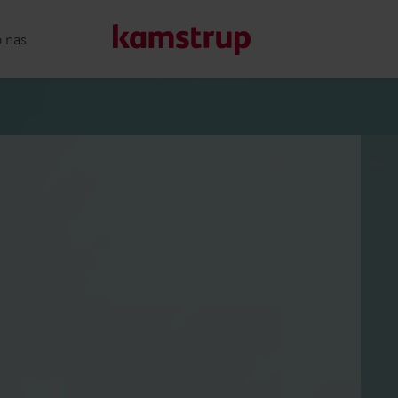
o nas
Nasze rozwiązania
Nasze zaangażowanie na rzecz bardziej ekologicznej przys
które umożliwiają klientom ogranicznie strat wody, zwięk
efektywności energetycznej i zarządzanie elektryfikacją.
Dowiedz się więcej o naszych rozwiązaniach