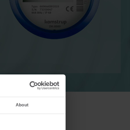
Rozwiązania do pomiarów ciepła
Rozwiązania do pomiarów energii elektrycznej
ania do
Zaawansowane rozwiązania
w ciepła
do dokładnych pomiarów
zystanie
energii elektrycznej
zapewniające i
inteligentnego zarządzanie
energią.
About