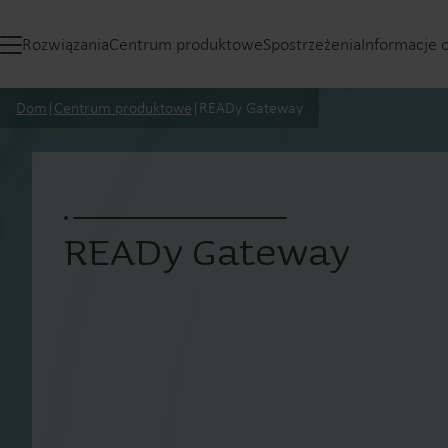
Rozwiązania
Centrum produktowe
Spostrzeżenia
Informacje 
Dom
|
Centrum produktowe
|
READy Gateway
READy Gateway