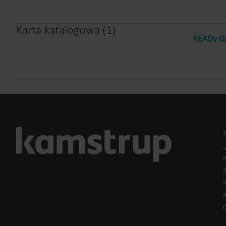
Karta katalogowa
(
1
)
READy Ga