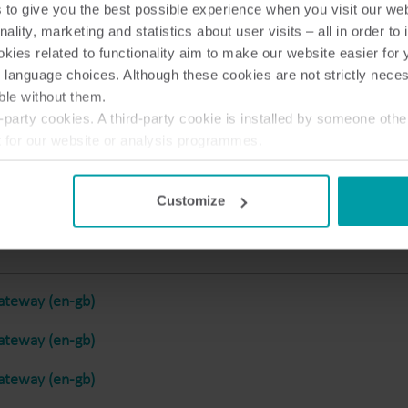
to give you the best possible experience when you visit our we
Rozwiązania podlicznikowe
nality, marketing and statistics about user visits – all in order t
Rozwiązania podlicznikowe do precyzyjnego
S
ies related to functionality aim to make our website easier for 
monitorowania i efektywnego zarządzania
 language choices. Although these cookies are not strictly nece
zasobami.
ble without them.
teway (en-gb)
party cookies. A third-party cookie is installed by someone othe
t for our website or analysis programmes.
or withdraw your consent from the Cookie Declaration
here
.
teway (en-gb)
Customize
teway (en-gb)
teway (en-gb)
teway (en-gb)