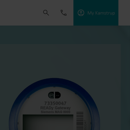
My Kamstrup
złości napędza nas do tworzenia rozwiązań,
szenie zużycia mediów, optymalizację