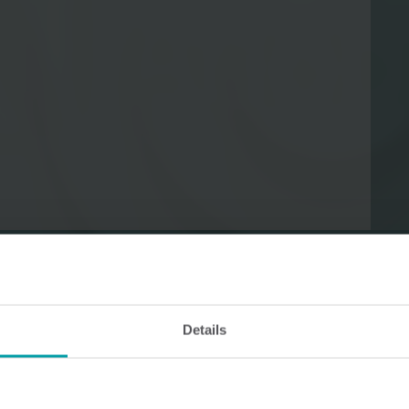
Rozwiązania do pomiarów wody
Inteligentne rozwiązania do
Inteligentne rozwiąz
precyzyjnych pomiarów wody
dokładnych pomiaró
i efektywnego zarządzania
i efektywnego wykor
nią.
energii.
Details