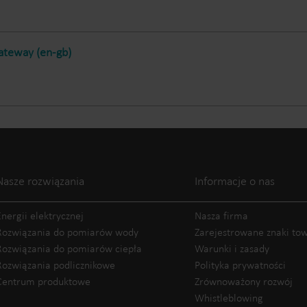
teway (en-gb)
Nasze rozwiązania
Informacje o nas
Energii elektrycznej
Nasza firma
Rozwiązania do pomiarów wody
Zarejestrowane znaki t
Rozwiązania do pomiarów ciepła
Warunki i zasady
Rozwiązania podlicznikowe
Polityka prywatności
Centrum produktowe
Zrównoważony rozwój
Whistleblowing