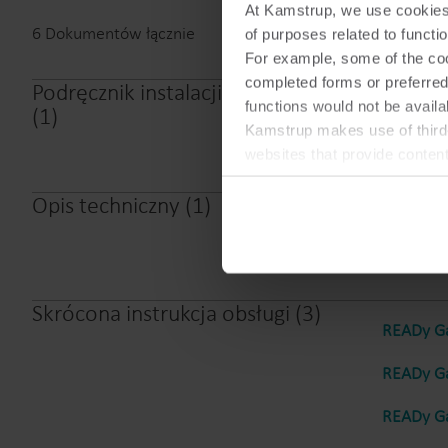
At Kamstrup, we use cookies 
6
Dokumentów łącznie
of purposes related to functio
For example, some of the cook
completed forms or preferred
Podręcznik instalacji i użytkownika
functions would not be availa
READy Ga
(
1
)
Kamstrup makes use of third-
websites that provide conten
You can at any time change 
Opis techniczny
(
1
)
READy Ga
Skrócona instrukcja obsługi
(
3
)
READy Ga
READy Ga
READy Ga