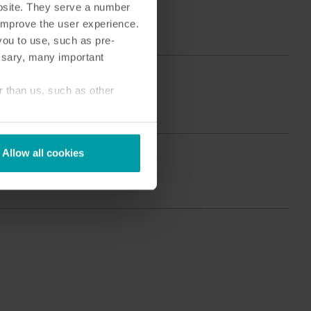
bsite. They serve a number
Centrum produktowe
o improve the user experience.
zczegółowe informacje i materiały dotyczące
you to use, such as pre-
wszystkich naszych innowacyjnych rozwiązań
ssary, many important
można znaleźć w centrum produktowym.
r than us, such as other
Allow all cookies