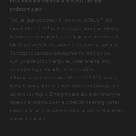
Bez strat danych
Rozbudowana rejestracja danych i zasilanie
Rozbudowana rejestracja danych i zasilanie podtrzymujące
podtrzymujące
Tak, jak jego poprzednik, licznik MULTICAL® 801,
model MULTICAL® 803 jest wyposażony w rejestry
kodów informacyjnych, ostrzegające o zdarzeniach,
takich jak wyciek, rozsadzenie czy awaria zasilania.
Oznacza to szybsze rozwiązywanie problemów,
wykrywanie prób manipulacji oraz analizę ilości
zużytej energii. Ponadto, rejestr kodów
informacyjnych w liczniku MULTICAL® 803 oferuje
kompleksową detekcję wycieków, umożliwiając ich
szybkie usunięcie. Zintegrowane zasilanie bateryjne
zapewnia kontynuowanie przeliczania energii przez
nawet 6 lat w razie awarii zasilania, bez ryzyka utraty
ważnych danych.