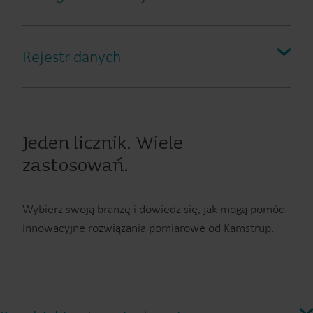
dystrybucyjnej. Licznik MULTICAL® 803 został
stworzony pod kątem jeszcze wyższych natężeń
przepływu, sięgających nawet 15 000 m³/godz., dzięki
Rejestr danych
czemu możesz do swojego systemu Kamstrup
wprowadzić jeszcze większe przetworniki przepływu
innych producentów.
Dowiedz się więcej
Jeden licznik. Wiele
zastosowań.
Wybierz swoją branżę i dowiedz się, jak mogą pomóc
innowacyjne rozwiązania pomiarowe od Kamstrup.