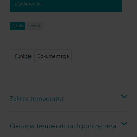
użytkownika
Ciepło
Liczniki
Funkcje
Dokumentacja
Zakres temperatur
Przelicznik:
Zakres temperatur θ: 2°C…180°C
Ciecze w temperaturach poniżej zera
Zakres różnicy temperatur ΔΘ: 3 K…178 K