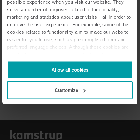
possible experience when you visit our website. They
serve a number of purposes related to functionality,
5
Dokumentów łącznie
marketing and statistics about user visits – all in order to
improve the user experience. For example, some of the
cookies related to functionality aim to make our website
Podręcznik instalacji i użytkownika
easier for you to use, such as pre-completed forms or
(
1
)
preferred language choices. Although these cookies are
not strictly necessary, many important functions would
Karta katalogowa
(
2
)
not be available without them.
Kamstrup makes use of third-party cookies. A third-party
Allow all cookies
Opis techniczny
(
1
)
cookie is installed by someone other than us, such as
other websites that provide content for our website or
Customize
analysis programmes.
Broszura
(
1
)
You can at any time change or withdraw your consent
from the Cookie Declaration
here
.