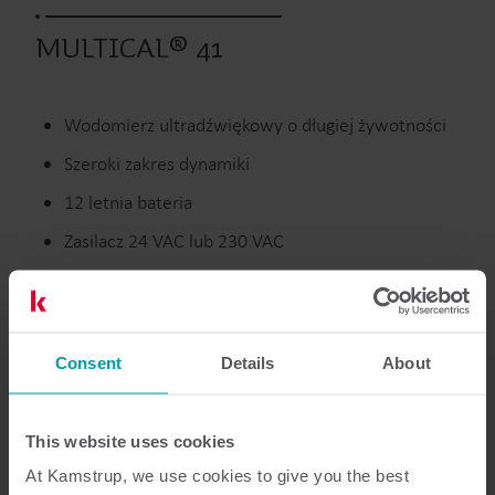
MULTICAL® 41
Wodomierz ultradźwiękowy o długiej żywotności
Szeroki zakres dynamiki
12 letnia bateria
Zasilacz 24 VAC lub 230 VAC
Wcześniejsze produkty
Consent
Details
About
Dokumentacja
This website uses cookies
At Kamstrup, we use cookies to give you the best