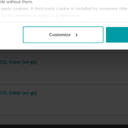
ble without them.
Rozwiązania podlicznikowe
party cookies. A third-party cookie is installed by someone othe
Rozwiązania podlicznikowe do precyzyjnego
S
t for our website or analysis programmes.
monitorowania i efektywnego zarządzania
or withdraw your consent from the Cookie Declaration
here
.
zasobami.
equest-access-to-METERTOOL (en-gb)
Customize
OL Water (en-gb)
OL Water (en-gb)