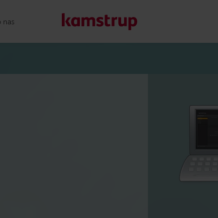
o nas
Nasze rozwiązania
Nasze zaangażowanie na rzecz bardziej ekologicznej przys
które umożliwiają klientom ogranicznie strat wody, zwięk
efektywności energetycznej i zarządzanie elektryfikacją.
Dowiedz się więcej o naszych rozwiązaniach