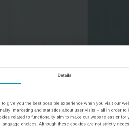
Rozwiązania do pomiarów wody
Inteligentne rozwiązania do
Inteligentne rozwiąz
precyzyjnych pomiarów wody
dokładnych pomiaró
i efektywnego zarządzania
i efektywnego wykor
nią.
energii.
Details
to give you the best possible experience when you visit our we
nality, marketing and statistics about user visits – all in order t
ies related to functionality aim to make our website easier for 
 language choices. Although these cookies are not strictly nece