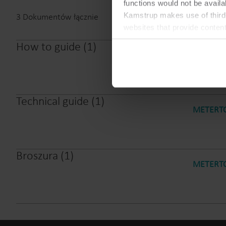
functions would not be availa
Kamstrup makes use of third-
3
Dokumentów łącznie
websites that provide conten
You can at any time change 
How to guide
(
1
)
How to r
Technical guide
(
1
)
METERTO
Broszura
(
1
)
METERTO