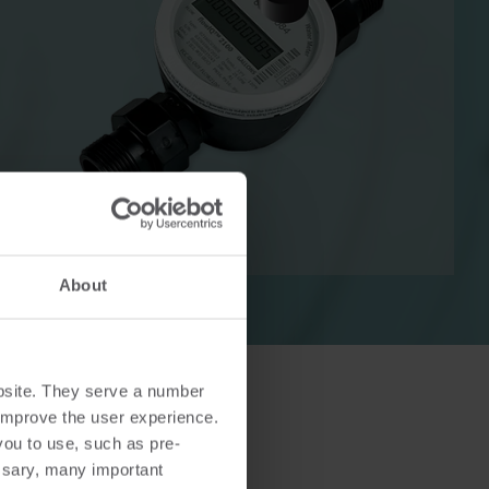
Rozwiązania do pomiarów ciepła
Rozwiązania do pomiarów energii elektrycznej
ania do
Zaawansowane rozwiązania
w ciepła
do dokładnych pomiarów
zystanie
energii elektrycznej
zapewniające i
inteligentnego zarządzanie
About
energią.
bsite. They serve a number
o improve the user experience.
you to use, such as pre-
ssary, many important