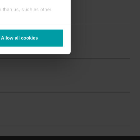
Centrum produktowe
r than us, such as other
zczegółowe informacje i materiały dotyczące
wszystkich naszych innowacyjnych rozwiązań
można znaleźć w centrum produktowym.
Allow all cookies