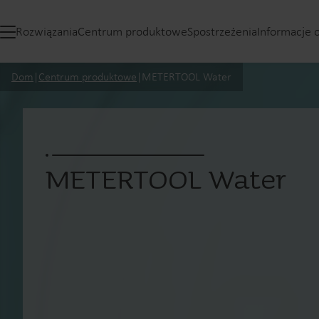
Rozwiązania
Centrum produktowe
Spostrzeżenia
Informacje 
Dom
|
Centrum produktowe
|
METERTOOL Water
METERTOOL Water