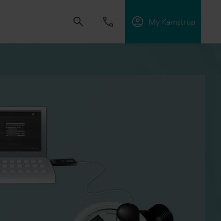
My Kamstrup
złości napędza nas do tworzenia rozwiązań,
szenie zużycia mediów, optymalizację