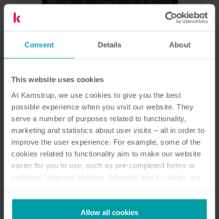
Consent
Details
About
This website uses cookies
At Kamstrup, we use cookies to give you the best
possible experience when you visit our website. They
Łatwy zdalny odczyt z użyciem
serve a number of purposes related to functionality,
marketing and statistics about user visits – all in order to
systemu READy
improve the user experience. For example, some of the
cookies related to functionality aim to make our website
Licznik dystrybucyjny odczytywany jest
easier for you to use, such as pre-completed forms or
automatycznie w sieci READy wraz z pozostałymi
preferred language choices. Although these cookies are
not strictly necessary, many important functions would
licznikami, dzięki czemu zawsze masz dostęp do
not be available without them.
aktualnych danych.
Kamstrup makes use of third-party cookies. A third-party
Allow all cookies