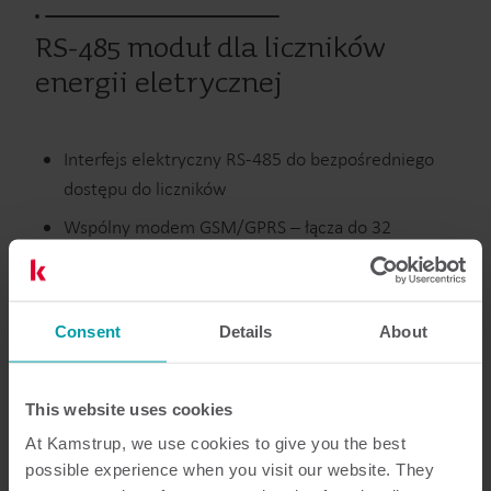
RS-485 moduł dla liczników
energii eletrycznej
Interfejs elektryczny RS-485 do bezpośredniego
dostępu do liczników
Wspólny modem GSM/GPRS – łącza do 32
metrów
Separacja galwaniczna złącza szeregowego
Consent
Połączenie dwuprzewodowe, półdupleksowe
Details
About
This website uses cookies
Energia elektryczna
Moduły
At Kamstrup, we use cookies to give you the best
possible experience when you visit our website. They