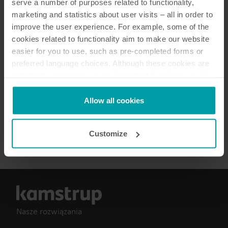
serve a number of purposes related to functionality,
marketing and statistics about user visits – all in order to
Dokumentacja
improve the user experience. For example, some of the
cookies related to functionality aim to make our website
easier for you to use, such as pre-completed forms or
preferred language choices. Although these cookies are
3
Dokumentów łącznie
not strictly necessary, many important functions would
not be available without them.
Karta katalogowa
(
2
)
Kamstrup makes use of third-party cookies. A third-party
Allow all cookies
cookie is installed by someone other than us, such as
other websites that provide content for our website or
Karta informacyjna
(
1
)
Customize
analysis programmes.
You can at any time change or withdraw your consent
from the Cookie Declaration
here
.
Nasze rozwiązania