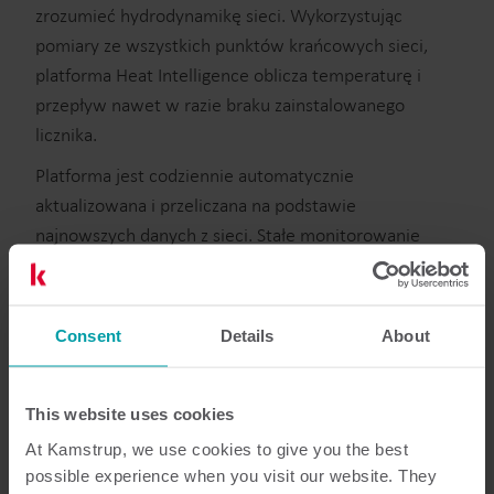
zrozumieć hydrodynamikę sieci. Wykorzystując
pomiary ze wszystkich punktów krańcowych sieci,
platforma Heat Intelligence oblicza temperaturę i
przepływ nawet w razie braku zainstalowanego
licznika.
Platforma jest codziennie automatycznie
aktualizowana i przeliczana na podstawie
najnowszych danych z sieci. Stałe monitorowanie
sieci pozwala identyfikować negatywne trendy, a tym
samym lepiej nakierować swoje działania i szybciej
reagować.
Consent
Details
About
Nowa platforma analityczna pozwala urzeczywistnić
to, co dotąd wydawało się nierealne.
This website uses cookies
At Kamstrup, we use cookies to give you the best
possible experience when you visit our website. They