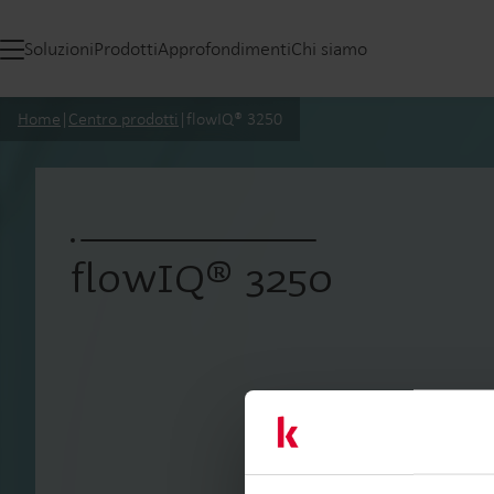
Soluzioni
Prodotti
Approfondimenti
Chi siamo
Home
|
Centro prodotti
|
flowIQ® 3250
flowIQ® 3250