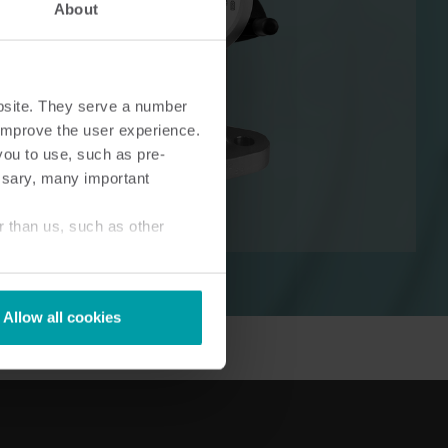
About
bsite. They serve a number
o improve the user experience.
ore
Soluzioni elettriche
you to use, such as pre-
telligenti
Soluzioni elettriche avanzate
ssary, many important
 precisa
per una precisione
ienza
misurazione e più
r than us, such as other
intelligente gestione
dell'energia .
Allow all cookies