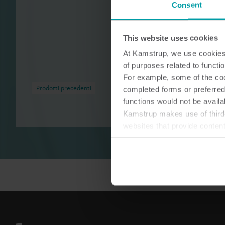
Consent
This website uses cookies
At Kamstrup, we use cookies 
of purposes related to functio
For example, some of the cook
Prodotti precedenti
completed forms or preferred
functions would not be availa
Kamstrup makes use of third-
websites that provide conten
You can at any time change 