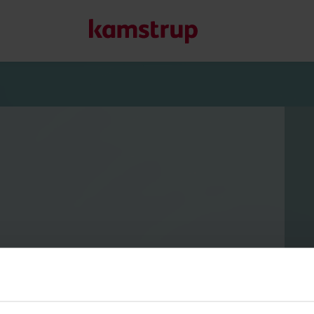
Le nostre soluzioni
Il nostro impegno per un futuro più sostenibile ci spinge a
ridurre lo spreco d'acqua, potenziare i servizi, ottimizzare 
l’elettrificazione.
Scopri di più sulle nostre soluzioni.