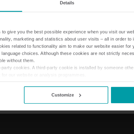
Details
to give you the best possible experience when you visit our we
nality, marketing and statistics about user visits – all in order t
Soluzioni per l'acqua
Soluzioni di cal
ies related to functionality aim to make our website easier for 
Soluzioni idriche intelligenti
Soluzioni di calore in
 language choices. Although these cookies are not strictly nece
per una gestione precisa
per una misurazione
ble without them.
misurazione e gestione
misurazione ed effic
party cookies. A third-party cookie is installed by someone othe
efficiente.
energetica utilizzo .
t for our website or analysis programmes.
or withdraw your consent from the Cookie Declaration
here
.
Customize