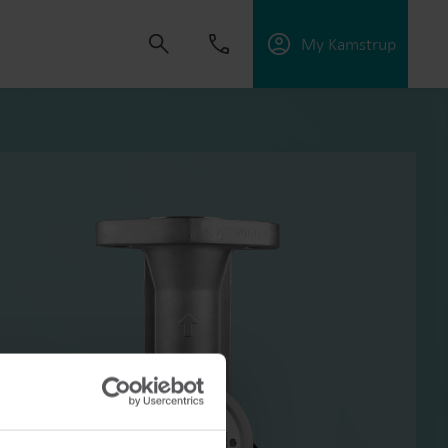
My Kamstrup
 creare soluzioni che permettano ai clienti di
l’efficienza energetica e gestire al meglio