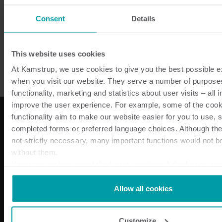
Consent
Details
Successivo
This website uses cookies
At Kamstrup, we use cookies to give you the best possible 
when you visit our website. They serve a number of purposes
functionality, marketing and statistics about user visits – all i
improve the user experience. For example, some of the cooki
functionality aim to make our website easier for you to use, 
completed forms or preferred language choices. Although th
Le nostre soluzioni
not strictly necessary, many important functions would not be
without them.
Soluzioni per l’energia elettrica
Kamstrup makes use of third-party cookies. A third-party cook
Soluzioni idriche per Utilities
by someone other than us, such as other websites that provi
Soluzioni per il riscaldamento Utilities
our website or analysis programmes.
Allow all cookies
Soluzioni di submetering – residenziale
You can at any time change or withdraw your consent from t
Centro prodotti
Declaration
here
.
Chi siamo
Customize