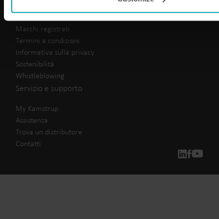
Vision & history
Marchi registrati
Termini e condizioni
Informativa sulla privacy
Sostenibilità
Whistleblowing
Servizio e supporto
My Kamstrup
Assistenza
Trova un distributore
Contatti
Le nostre soluzioni