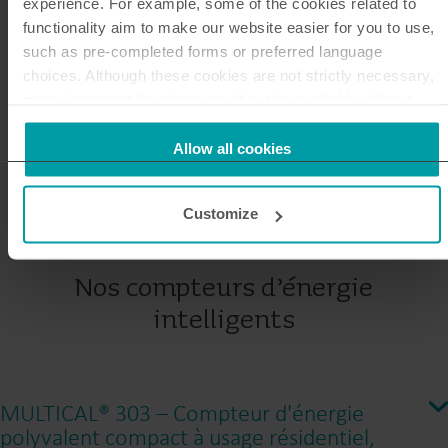
experience. For example, some of the cookies related to
functionality aim to make our website easier for you to use,
such as pre-completed forms or preferred language
choices. Although these cookies are not strictly necessary,
many important functions would not be available without
them.
Kamstrup makes use of third-party cookies. A third-party
Allow all cookies
cookie is installed by someone other than us, such as other
websites that provide content for our website or analysis
Customize
programmes.
You can at any time change or withdraw your consent from
the Cookie Declaration
here
.
Nos compteurs d’énergie
intelligents
MULTICAL® 303 – Compteur d'énergie
polyvalent compact à usage résidentiel,