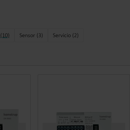
(10)
Sensor (3)
Servicio (2)
alor
Soluciones de refrigeración
Soluciones de refrigeración
a
innovadoras para una
n uso
medición precisa y eficiencia
ía.
energética.