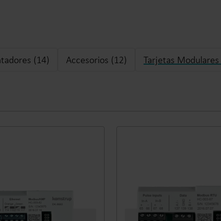
tadores (14)
Accesorios (12)
Tarjetas Modulares 
Soluciones de agua
Soluciones de c
Soluciones hídricas
Soluciones térmicas
inteligentes para una
inteligentes para un
medición precisa y una
medición precisa y u
gestión eficaz.
eficiente de la energ