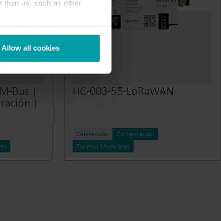
r than us, such as other
Allow all cookies
 M-Bus |
HC-003-55-LoRaWAN
eración |
Calefacción
Climatización
res
Tarjetas Modulares