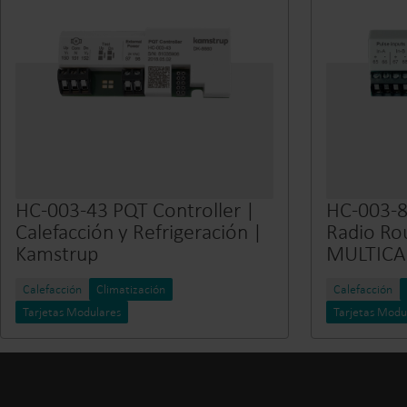
HC-003-43 PQT Controller |
HC-003-8
Calefacción y Refrigeración |
Radio Ro
Kamstrup
MULTICA
Calefacción
Climatización
Calefacción
Tarjetas Modulares
Tarjetas Modu