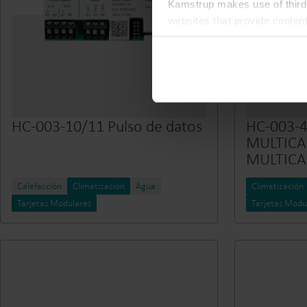
Kamstrup makes use of third-
websites that provide conten
You can at any time change 
HC-003-10/11 Pulso de datos
HC-003-4
MULTICA
MULTICA
Calefacción
Climatización
Agua
Climatización
Tarjetas Modulares
Tarjetas Modu