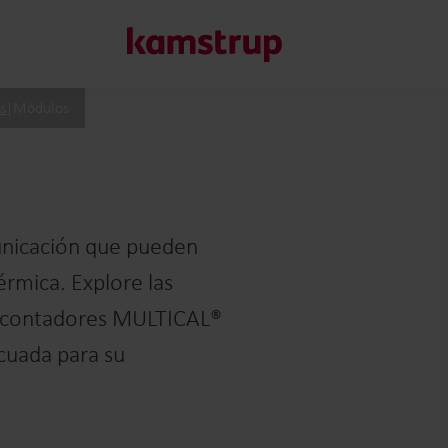
s
|
Módulos
Nuestras soluciones
Nuestro compromiso con un futuro más sostenible nos imp
unicación que pueden
clientes reducir el desperdicio de agua, impulsar los servic
érmica. Explore las
y gestionar la electrificación.
Más información sobre nuestras soluciones
s contadores MULTICAL®
cuada para su