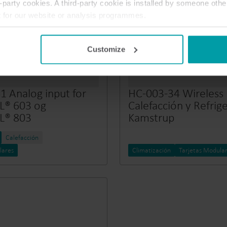
party cookies. A third-party cookie is installed by someone othe
t for our website or analysis programmes.
or withdraw your consent from the Cookie Declaration
here
.
Customize
1 Analog input for
HC-003-34 Wireless
L® 603 og
Calefacción y Refrig
L® 803
Kamstrup
Calefacción
lares
Climatización
Tarjetas Modula