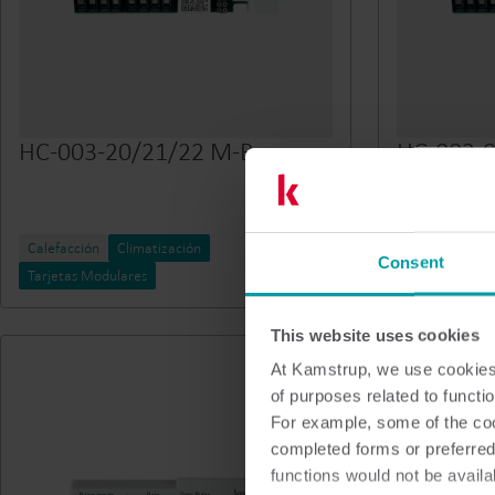
HC-003-20/21/22 M-Bus
HC-003-
TCP/IP | 
Refriger
Calefacción
Climatización
Calefacción
Consent
Tarjetas Modulares
Tarjetas Modu
This website uses cookies
At Kamstrup, we use cookies 
of purposes related to functio
For example, some of the cook
completed forms or preferred
functions would not be availa