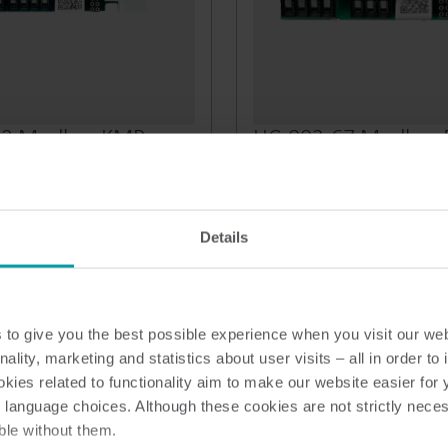
Soluciones eléctricas
Soluciones avanzadas de
Soluciones de subme
electricidad para una
para un seguimiento
medición precisa y una
y una gestión eficaz 
gestión más inteligente de la
recursos.
82 Modbus KMP
HC-003-67 Modbus
energía.
Calefacción y
ación | Kamstrup
Agua
Climatización
Calefacción
Climatización
Details
lares
Tarjetas Modulares
to give you the best possible experience when you visit our we
nality, marketing and statistics about user visits – all in order t
ies related to functionality aim to make our website easier for 
 language choices. Although these cookies are not strictly nece
ble without them.