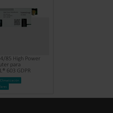
4/85 High Power
uter para
L® 603 GDPR
Climatización
lares