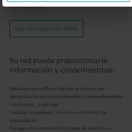
You can at any time change or withdraw your consent from
Wireless M-Bus.
the Cookie Declaration
here
.
Más información sobre READy
Su red puede proporcionarle
información y conocimientos:
Descubrir qué edificios afectan al sistema con
temperaturas de retorno elevadas y aprovechamiento
insuficiente …y por qué
Localizar contadores con errores e intentos de
manipulación
Recoger eficientemente los datos de medición y