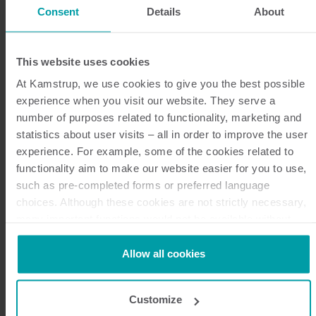
Consent
Details
About
This website uses cookies
At Kamstrup, we use cookies to give you the best possible
experience when you visit our website. They serve a
number of purposes related to functionality, marketing and
Un sistema para M-Bus
statistics about user visits – all in order to improve the user
cableado y/o Wireless M-Bus
experience. For example, some of the cookies related to
functionality aim to make our website easier for you to use,
such as pre-completed forms or preferred language
Un mismo sistema de lectura remota READy puede
choices. Although these cookies are not strictly necessary,
leer tanto contadores inalámbricos como otros
many important functions would not be available without
contadores que estén conectados en una red M-Bus
them.
Kamstrup makes use of third-party cookies. A third-party
cableada. Por eso, READy es la solución de lectura
Allow all cookies
cookie is installed by someone other than us, such as other
ideal si desea disponer de ambas opciones o si
websites that provide content for our website or analysis
dispone de distintos tipos de contadores y necesita
Customize
programmes.
un sistema que pueda leer M-Bus cableado y/o