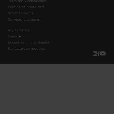
Términos y condiciones
Política de privacidad
Whistleblowing
Servicio y soporte
My Kamstrup
Soporte
Encontrar un distribuidor
Contacte con nosotros
Nuestras soluciones
Nuestro compromiso con un futuro más sostenible nos
impulsa a crear soluciones que permitan a los clientes
reducir el desperdicio de agua, impulsar los servicios