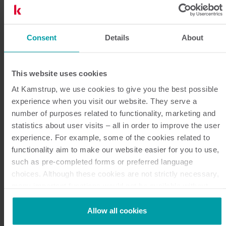
Realice un seguimiento de sus
Consent
Details
About
datos
This website uses cookies
La gestión de sus contadores y los datos de lectura
At Kamstrup, we use cookies to give you the best possible
tiene lugar en READy Manager. Usted obtiene acceso
experience when you visit our website. They serve a
sencillo a sus datos y a una amplia gama de
number of purposes related to functionality, marketing and
herramientas que le ofrecen una visión general de sus
statistics about user visits – all in order to improve the user
datos de medición y le ayudan a utilizarlos. Los datos
experience. For example, some of the cookies related to
functionality aim to make our website easier for you to use,
de consumo se pueden exportar a su sistema de
such as pre-completed forms or preferred language
facturación y se pueden enviar por correo
choices. Although these cookies are not strictly necessary,
electrónico, tanto manualmente como a través de
many important functions would not be available without
comandos automatizados.
them.
Kamstrup makes use of third-party cookies. A third-party
READy Manager cuenta con una interfaz de usuario
Allow all cookies
cookie is installed by someone other than us, such as other
sencilla con pantalla de inicio y navegación basada en